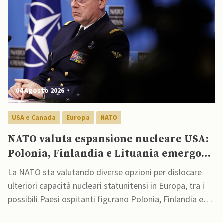
04 Agosto 2026
USA e Canada
Europa
NATO
NATO valuta espansione nucleare USA:
Polonia, Finlandia e Lituania emergono
come possibili opzioni
La NATO sta valutando diverse opzioni per dislocare
ulteriori capacità nucleari statunitensi in Europa, tra i
possibili Paesi ospitanti figurano Polonia, Finlandia e
Lituania