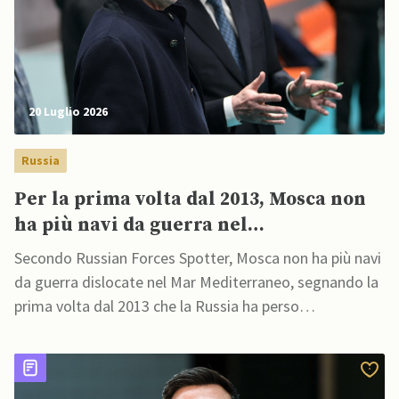
20 Luglio 2026
Russia
Per la prima volta dal 2013, Mosca non
ha più navi da guerra nel
Mediterraneo, affermano fonti
Secondo Russian Forces Spotter, Mosca non ha più navi
opensource
da guerra dislocate nel Mar Mediterraneo, segnando la
prima volta dal 2013 che la Russia ha perso
completamente la sua presenza navale nella regione