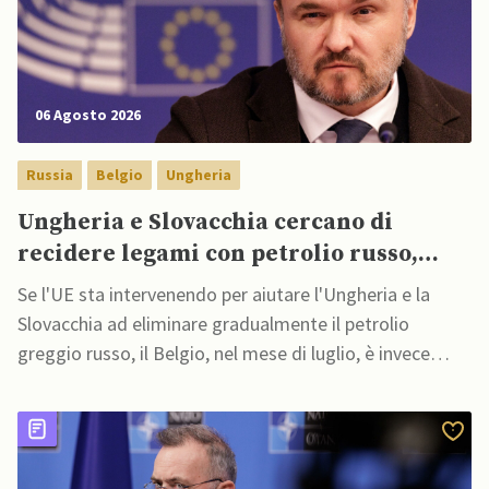
06 Agosto 2026
Russia
Belgio
Ungheria
Ungheria e Slovacchia cercano di
recidere legami con petrolio russo,
mentre Belgio aumenta dipendenza da
Se l'UE sta intervenendo per aiutare l'Ungheria e la
GNL russo
Slovacchia ad eliminare gradualmente il petrolio
greggio russo, il Belgio, nel mese di luglio, è invece
diventato completamente dipendente dalla Russia per
le importazioni di gas naturale liquefatto