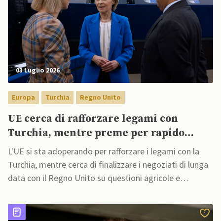
03 Luglio 2026
Europa
Turchia
Regno Unito
UE cerca di rafforzare legami con
Turchia, mentre preme per rapido
accordo con UK post Starmer
L'UE si sta adoperando per rafforzare i legami con la
Turchia, mentre cerca di finalizzare i negoziati di lunga
data con il Regno Unito su questioni agricole e
commerciali