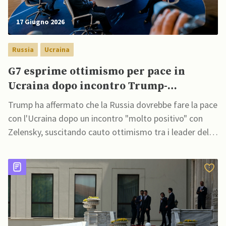
17 Giugno 2026
Russia
Ucraina
G7 esprime ottimismo per pace in
Ucraina dopo incontro Trump-
Zelensky: maggiori forniture armi a
Trump ha affermato che la Russia dovrebbe fare la pace
Kiev e sanzioni contro Mosca
con l'Ucraina dopo un incontro "molto positivo" con
Zelensky, suscitando cauto ottimismo tra i leader del
G7