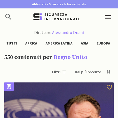
Abbonati a Sicurezza Internazionale
Direttore
Alessandro Orsini
TUTTI
AFRICA
AMERICA LATINA
ASIA
EUROPA
550 contenuti per
Regno Unito
Filtri