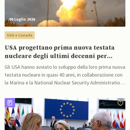
06 Luglio 2026
USA e Canada
USA progettano prima nuova testata
nucleare degli ultimi decenni per
sottomarini di prossima generazione
Gli USA hanno avviato lo sviluppo della loro prima nuova
testata nucleare in quasi 40 anni, in collaborazione con
la Marina e la National Nuclear Security Administration
(NNSA)