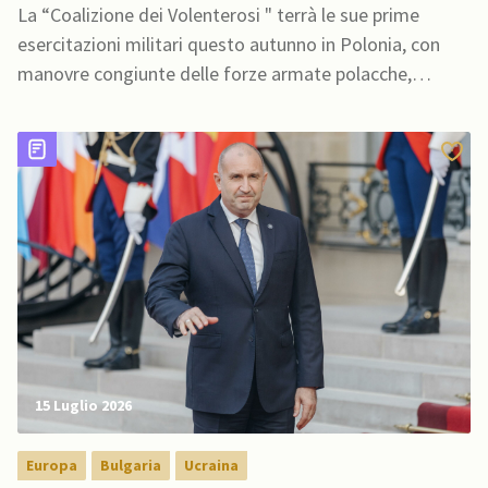
volenterosi
La “Coalizione dei Volenterosi " terrà le sue prime
esercitazioni militari questo autunno in Polonia, con
manovre congiunte delle forze armate polacche,
britanniche e francesi
15 Luglio 2026
Europa
Bulgaria
Ucraina