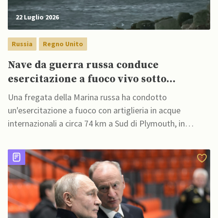
22 Luglio 2026
Russia
Regno Unito
Nave da guerra russa conduce
esercitazione a fuoco vivo sotto
supervisione della Royal Navy
Una fregata della Marina russa ha condotto
un'esercitazione a fuoco con artiglieria in acque
internazionali a circa 74 km a Sud di Plymouth, in
Inghilterra, sotto la supervisione della Marina britannica