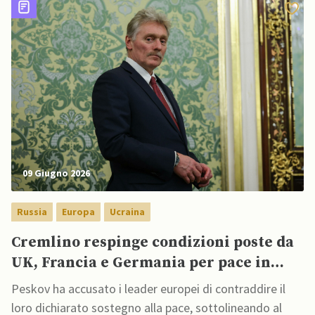
09 Giugno 2026
Russia
Europa
Ucraina
Cremlino respinge condizioni poste da
UK, Francia e Germania per pace in
Ucraina, definendole “incoerenti”
Peskov ha accusato i leader europei di contraddire il
loro dichiarato sostegno alla pace, sottolineando al