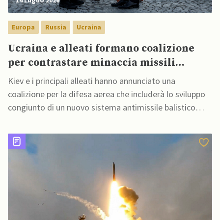
Europa
Russia
Ucraina
Ucraina e alleati formano coalizione
per contrastare minaccia missili
balistici russi
Kiev e i principali alleati hanno annunciato una
coalizione per la difesa aerea che includerà lo sviluppo
congiunto di un nuovo sistema antimissile balistico
come soluzione alternativa e più economica al sistema
Patriot USA