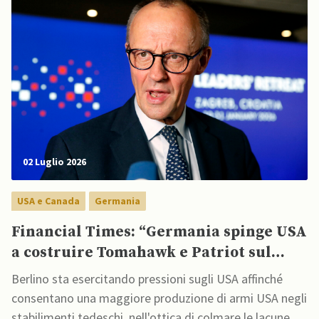
02 Luglio 2026
USA e Canada
Germania
Financial Times: “Germania spinge USA
a costruire Tomahawk e Patriot sul
suolo tedesco”
Berlino sta esercitando pressioni sugli USA affinché
consentano una maggiore produzione di armi USA negli
stabilimenti tedeschi, nell'ottica di colmare le lacune