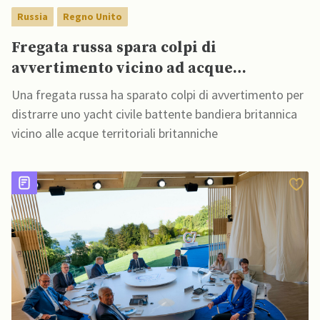
Russia
Regno Unito
Fregata russa spara colpi di
avvertimento vicino ad acque
territoriali UK per scongiurare
Una fregata russa ha sparato colpi di avvertimento per
collisione con yacht
distrarre uno yacht civile battente bandiera britannica
vicino alle acque territoriali britanniche