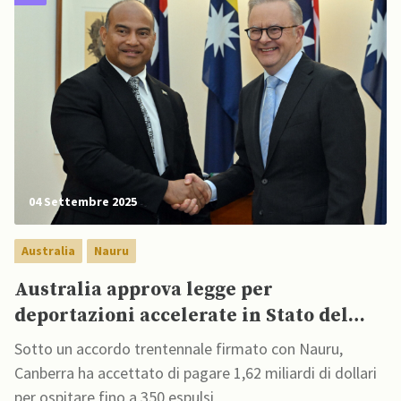
04 Settembre 2025
Australia
Nauru
Australia approva legge per
deportazioni accelerate in Stato del
Pacifico
Sotto un accordo trentennale firmato con Nauru,
Canberra ha accettato di pagare 1,62 miliardi di dollari
per ospitare fino a 350 espulsi