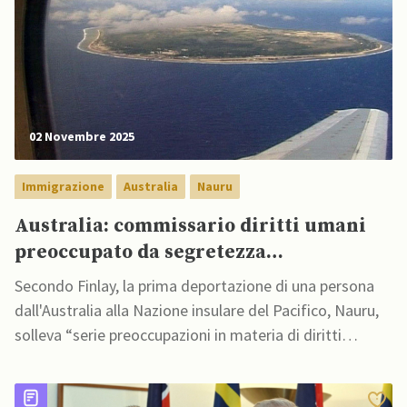
02 Novembre 2025
Immigrazione
Australia
Nauru
Australia: commissario diritti umani
preoccupato da segretezza
deportazioni a Nauru
Secondo Finlay, la prima deportazione di una persona
dall'Australia alla Nazione insulare del Pacifico, Nauru,
solleva “serie preoccupazioni in materia di diritti
umani"