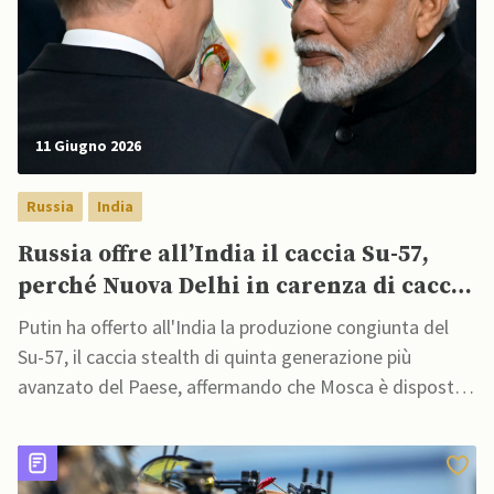
11 Giugno 2026
Russia
India
Russia offre all’India il caccia Su-57,
perché Nuova Delhi in carenza di caccia
stealth
Putin ha offerto all'India la produzione congiunta del
Su-57, il caccia stealth di quinta generazione più
avanzato del Paese, affermando che Mosca è disposta
a cooperare senza "limitazioni"