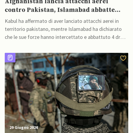
Afghanistan lancia attacchi aerei
contro Pakistan, Islamabad abbatte
droni
Kabul ha affermato di aver lanciato attacchi aerei in
territorio pakistano, mentre Islamabad ha dichiarato
che le sue forze hanno intercettato e abbattuto 4 droni
rudimentali
29 Giugno 2026