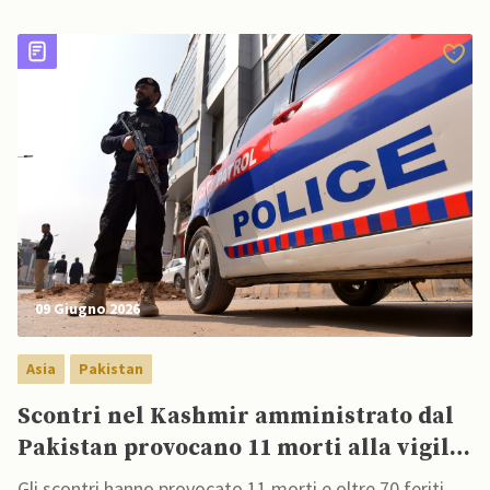
09 Giugno 2026
Asia
Pakistan
Scontri nel Kashmir amministrato dal
Pakistan provocano 11 morti alla vigilia
di una protesta
Gli scontri hanno provocato 11 morti e oltre 70 feriti,