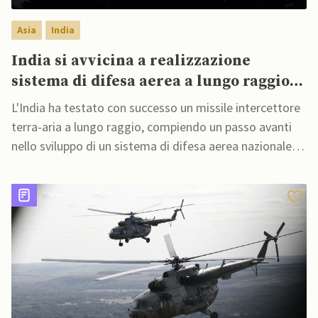
Asia
India
India si avvicina a realizzazione
sistema di difesa aerea a lungo raggio
di produzione nazionale
L'India ha testato con successo un missile intercettore
terra-aria a lungo raggio, compiendo un passo avanti
nello sviluppo di un sistema di difesa aerea nazionale
per contrastare le minacce aeree a lungo raggio