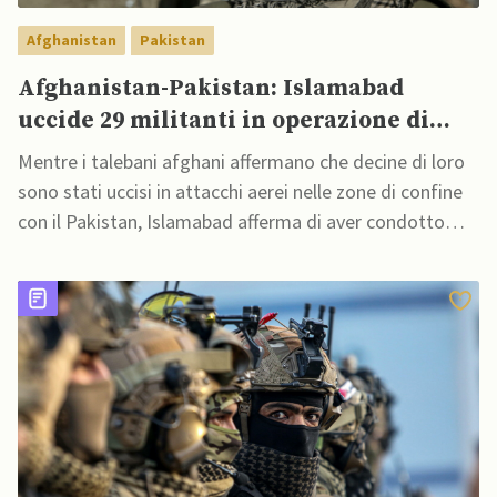
Afghanistan
Pakistan
Afghanistan-Pakistan: Islamabad
uccide 29 militanti in operazione di
confine, Kabul parla di decine di morti
Mentre i talebani afghani affermano che decine di loro
e feriti
sono stati uccisi in attacchi aerei nelle zone di confine
con il Pakistan, Islamabad afferma di aver condotto
operazioni di terra e aeree che hanno ucciso almeno 29
militanti