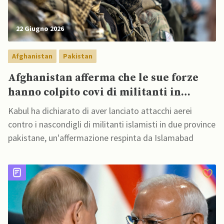
22 Giugno 2026
Afghanistan
Pakistan
Afghanistan afferma che le sue forze
hanno colpito covi di militanti in
Pakistan, Islamabad nega
Kabul ha dichiarato di aver lanciato attacchi aerei
contro i nascondigli di militanti islamisti in due province
pakistane, un'affermazione respinta da Islamabad