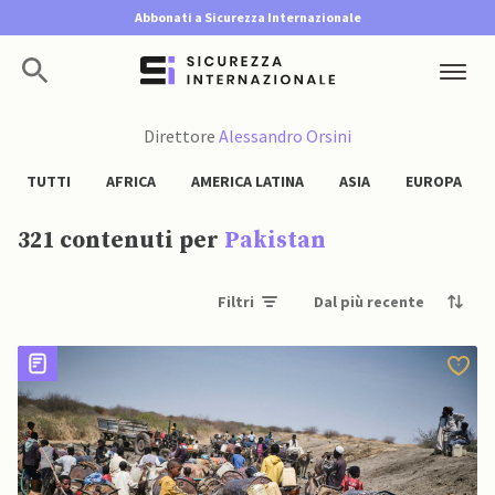
Abbonati a Sicurezza Internazionale
Direttore
Alessandro Orsini
TUTTI
AFRICA
AMERICA LATINA
ASIA
EUROPA
321 contenuti per
Pakistan
Filtri