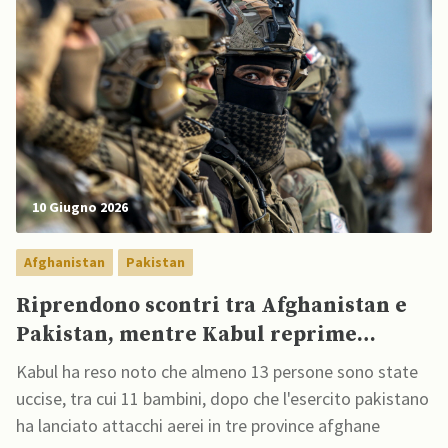
10 Giugno 2026
Afghanistan
Pakistan
Riprendono scontri tra Afghanistan e
Pakistan, mentre Kabul reprime
proteste per hijab e Kashmir pakistano
Kabul ha reso noto che almeno 13 persone sono state
si paralizza
uccise, tra cui 11 bambini, dopo che l'esercito pakistano
ha lanciato attacchi aerei in tre province afghane