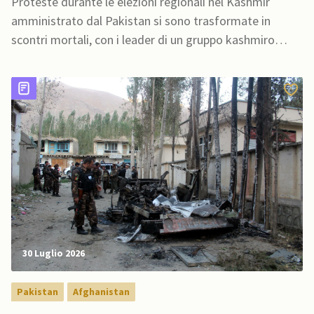
Proteste durante le elezioni regionali nel Kashmir
amministrato dal Pakistan si sono trasformate in
scontri mortali, con i leader di un gruppo kashmiro
fuorilegge che hanno riferito più di 30 persone uccise
durante alcuni scontri con le forze di sicurezza
30 Luglio 2026
Pakistan
Afghanistan