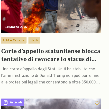
10 Marzo 2026
USA e Canada
Haiti
Corte d’appello statunitense blocca
tentativo di revocare lo status di
protezione temporanea per Haiti
Una corte d’appello degli Stati Uniti ha stabilito che
l’amministrazione di Donald Trump non può porre fine
alle protezioni legali che consentono a oltre 350.000
haitiani di vivere e lavorare negli Stati Uniti,
Articoli