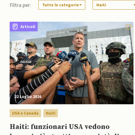
Filtra per:
Tutte le categorie
Haiti
Articoli
22 Luglio 2026
USA e Canada
Haiti
Haiti: funzionari USA vedono