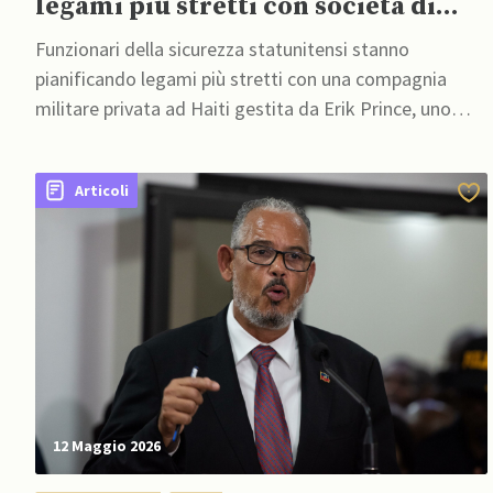
legami più stretti con società di
sicurezza di Prince, alleato di
Funzionari della sicurezza statunitensi stanno
Trump
pianificando legami più stretti con una compagnia
militare privata ad Haiti gestita da Erik Prince, uno
stretto alleato di Trump
Articoli
12 Maggio 2026