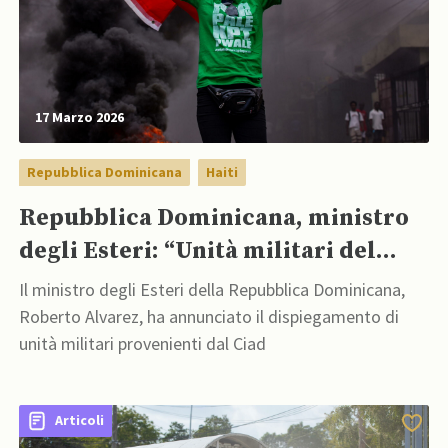
17 Marzo 2026
Repubblica Dominicana
Haiti
Repubblica Dominicana, ministro
degli Esteri: “Unità militari del
Ciad si stanno addestrando per
Il ministro degli Esteri della Repubblica Dominicana,
dispiegamento ad Haiti”
Roberto Alvarez, ha annunciato il dispiegamento di
unità militari provenienti dal Ciad
Articoli