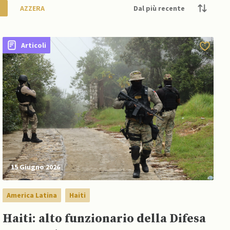
AZZERA
Articoli
15 Giugno 2026
America Latina
Haiti
Haiti: alto funzionario della Difesa