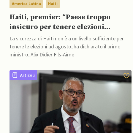
America Latina
Haiti
Haiti, premier: “Paese troppo
insicuro per tenere elezioni
presidenziali ad agosto”
La sicurezza di Haiti non è a un livello sufficiente per
tenere le elezioni ad agosto, ha dichiarato il primo
ministro, Alix Didier Fils-Aime
Articoli