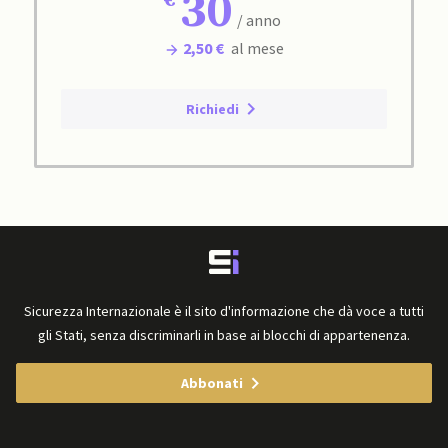
30
/ anno
2,50 €
al mese
Richiedi
Sicurezza Internazionale è il sito d'informazione che dà voce a tutti
gli Stati, senza discriminarli in base ai blocchi di appartenenza.
Abbonati