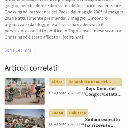
giugno, per chiedere le dimissioni dello storico leader, Faure
Gnassingbé, presidente del Paese dal maggio 2005 al maggio
2024 e attualmente premier dal 3 maggio. L'incontro
organizzato da blogger e attivisti ha evidenziato il
persistente conflitto politico in Togo, dove il mese scorso a
Gnassingbé è stato affidato il [continua]
Sofia Cecinini
|
Articoli correlati
Africa
Repubblica Dem. del
Congo
Rep. Dem. del
07 Agosto 2026 16:23
Congo: vietata
esportazione di
concentrati di
rame e cobalto
Sudan
Pakistan
Sudan: esercito
06 Agosto 2026 11:46
ha ricevuto