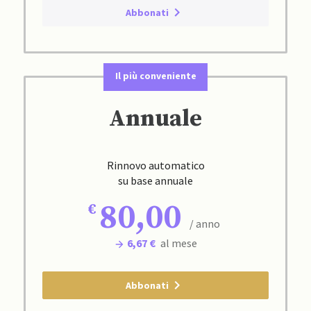
Abbonati
Il più conveniente
Annuale
Rinnovo automatico
su base annuale
80,00
/ anno
6,67 €
al mese
Abbonati