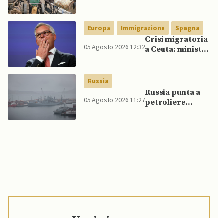
veicoli blindati e
droni dal
Pakistan
Europa
Immigrazione
Spagna
Crisi migratoria
05 Agosto 2026 12:32
a Ceuta: ministri
UE, in
un’inversione di
tendenza, si
Russia
schierano a
Russia punta a
sostegno della
05 Agosto 2026 11:27
petroliere
Spagna
artiche nel Mare
del Nord e ad
espansione
“flotta ombra”
per aggirare
sanzioni
occidentali