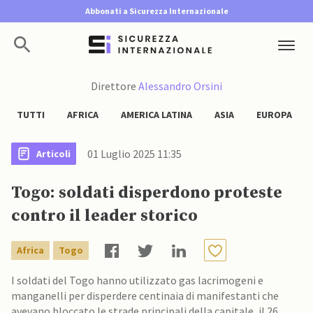
Abbonati a Sicurezza Internazionale
Direttore
Alessandro Orsini
TUTTI
AFRICA
AMERICA LATINA
ASIA
EUROPA
01 Luglio 2025 11:35
Articoli
Togo: soldati disperdono proteste
contro il leader storico
Africa
Togo
I soldati del Togo hanno utilizzato gas lacrimogeni e
manganelli per disperdere centinaia di manifestanti che
avevano bloccato le strade principali della capitale, il 26