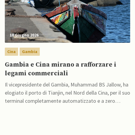
10 Giugno 2026
Cina
Gambia
Gambia e Cina mirano a rafforzare i
legami commerciali
Il vicepresidente del Gambia, Muhammad BS Jallow, ha
elogiato il porto di Tianjin, nel Nord della Cina, per il suo
terminal completamente automatizzato e a zero
emissioni di carbonio, definendolo un modello di come
la crescita economica possa coniugarsi con la tutela
dell’ambiente, e ha affermato che tale esperienza offre
spunti di riflessione anche per il […]