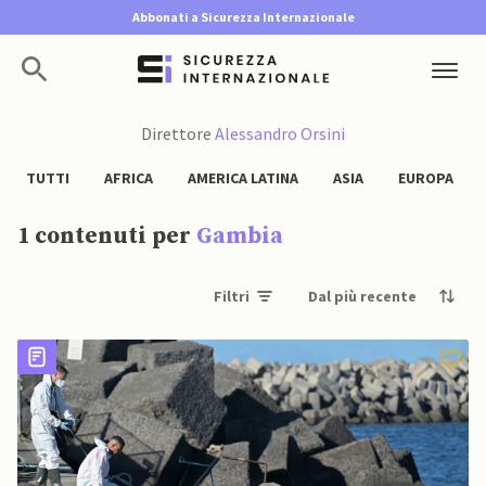
Abbonati a Sicurezza Internazionale
Direttore
Alessandro Orsini
TUTTI
AFRICA
AMERICA LATINA
ASIA
EUROPA
1 contenuti per
Gambia
Filtri