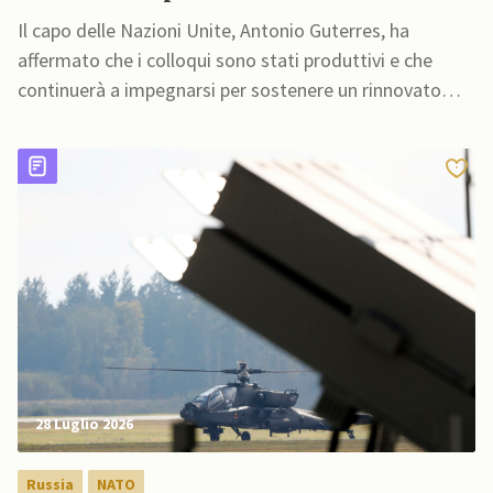
riunificare Cipro
Il capo delle Nazioni Unite, Antonio Guterres, ha
affermato che i colloqui sono stati produttivi e che
continuerà a impegnarsi per sostenere un rinnovato
processo politico
28 Luglio 2026
Russia
NATO