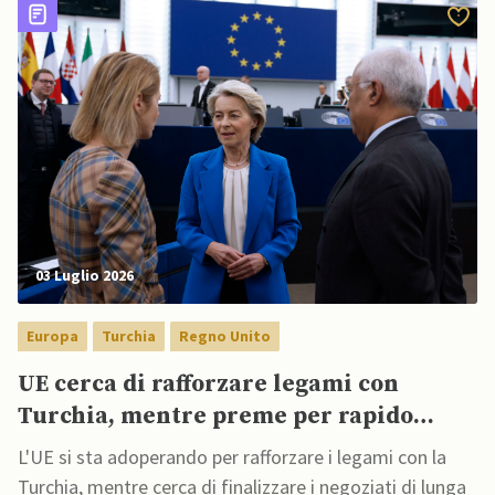
03 Luglio 2026
Europa
Turchia
Regno Unito
UE cerca di rafforzare legami con
Turchia, mentre preme per rapido
accordo con UK post Starmer
L'UE si sta adoperando per rafforzare i legami con la
Turchia, mentre cerca di finalizzare i negoziati di lunga