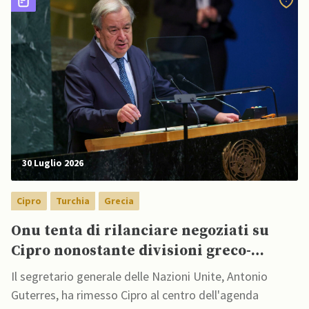
30 Luglio 2026
Cipro
Turchia
Grecia
Onu tenta di rilanciare negoziati su
Cipro nonostante divisioni greco-
turche
Il segretario generale delle Nazioni Unite, Antonio
Guterres, ha rimesso Cipro al centro dell'agenda