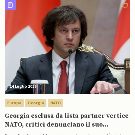
14 Luglio 2026
Europa
Georgia
NATO
Georgia esclusa da lista partner vertice
NATO, critici denunciano il suo
isolamento