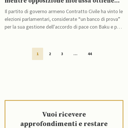
mentre opposizione filorussa ottiene
forte consenso
Il partito di governo armeno Contratto Civile ha vinto le
elezioni parlamentari, considerate “un banco di prova”
per la sua gestione dell'accordo di pace con Baku e per
la sua crescente apertura verso l'Occidente
1
2
3
…
44
Vuoi ricevere
approfondimenti e restare