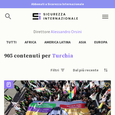
Abbonati a Sicurezza Internazionale
Direttore
Alessandro Orsini
TUTTI
AFRICA
AMERICA LATINA
ASIA
EUROPA
905 contenuti per
Turchia
Filtri