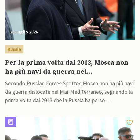
20 Luglio 2026
Russia
Per la prima volta dal 2013, Mosca non
ha più navi da guerra nel
Mediterraneo, affermano fonti
Secondo Russian Forces Spotter, Mosca non ha più navi
opensource
da guerra dislocate nel Mar Mediterraneo, segnando la
prima volta dal 2013 che la Russia ha perso
completamente la sua presenza navale nella regione