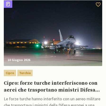
10 Giugno 2026
Cipro
Turchia
Cipro: forze turche interferiscono con
aerei che trasportano ministri Difesa
UE nell’isola
Le forze turche hanno interferito con un aereo militare
che trasportava i ministri della Difesa europei a una