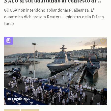
NATO si sta adattando al contesto di
sicurezza e che gli USA non si
Gli USA non intendono abbandonare l'alleanza. E’
ritireranno
quanto ha dichiarato a Reuters il ministro della Difesa
turco
01 Luglio 2026