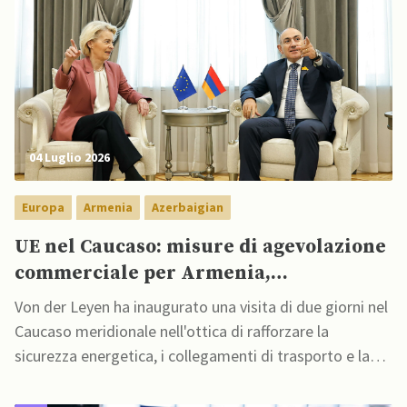
04 Luglio 2026
Europa
Armenia
Azerbaigian
UE nel Caucaso: misure di agevolazione
commerciale per Armenia,
rafforzamento sicurezza energetica con
Von der Leyen ha inaugurato una visita di due giorni nel
Azerbaigian
Caucaso meridionale nell'ottica di rafforzare la
sicurezza energetica, i collegamenti di trasporto e la
stabilità regionale