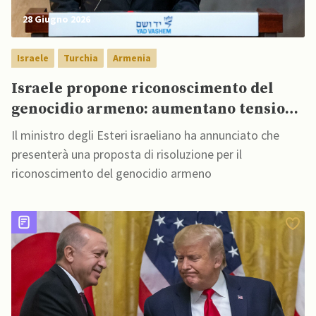
28 Giugno 2026
Israele
Turchia
Armenia
Israele propone riconoscimento del
genocidio armeno: aumentano tensioni
con Turchia
Il ministro degli Esteri israeliano ha annunciato che
presenterà una proposta di risoluzione per il
riconoscimento del genocidio armeno