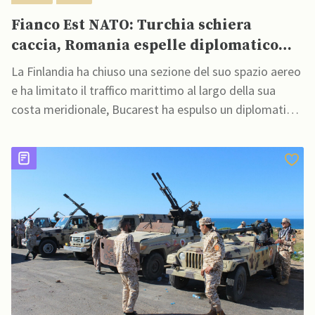
Fianco Est NATO: Turchia schiera
caccia, Romania espelle diplomatico
russo, Finlandia chiude spazio aereo
La Finlandia ha chiuso una sezione del suo spazio aereo
e ha limitato il traffico marittimo al largo della sua
costa meridionale, Bucarest ha espulso un diplomatico
russo per le violazioni dello spazio aereo, l'aeronautica
militare turca schiererà 5 caccia F-16 in Estonia