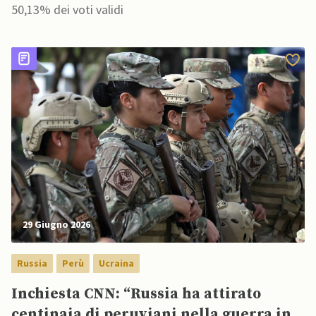
50,13% dei voti validi
29 Giugno 2026
Russia
Perù
Ucraina
Inchiesta CNN: “Russia ha attirato
centinaia di peruviani nella guerra in