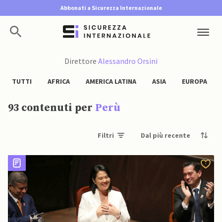
Abbonati a Sicurezza Internazionale
Direttore
Alessandro Orsini
TUTTI
AFRICA
AMERICA LATINA
ASIA
EUROPA
93 contenuti per
Perù
Filtri