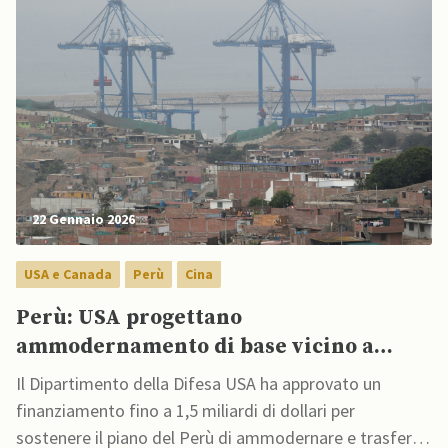
22 Gennaio 2026
USA e Canada
Perù
Cina
Perù: USA progettano
ammodernamento di base vicino a
megaporto cinese di Chancay
Il Dipartimento della Difesa USA ha approvato un
finanziamento fino a 1,5 miliardi di dollari per
sostenere il piano del Perù di ammodernare e trasferire