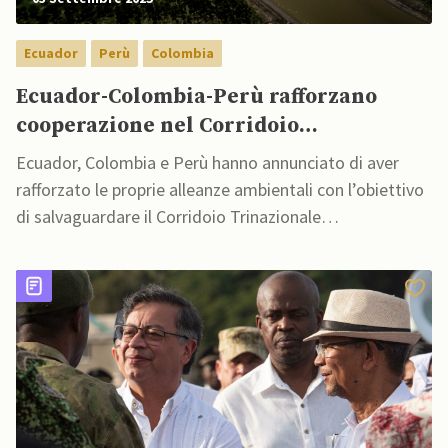
Ecuador
Perù
Colombia
Ecuador-Colombia-Perù rafforzano
cooperazione nel Corridoio
Trinazionale dell’Amazzonia
Ecuador, Colombia e Perù hanno annunciato di aver
rafforzato le proprie alleanze ambientali con l’obiettivo
di salvaguardare il Corridoio Trinazionale
dell’Amazzonia