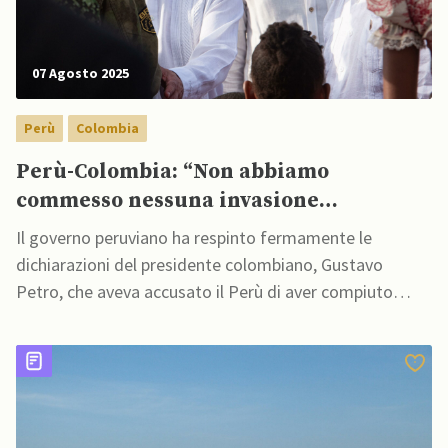
07 Agosto 2025
Perù
Colombia
Perù-Colombia: “Non abbiamo
commesso nessuna invasione
territoriale a Santa Rosa”
Il governo peruviano ha respinto fermamente le
dichiarazioni del presidente colombiano, Gustavo
Petro, che aveva accusato il Perù di aver compiuto
un’“invasione territoriale” con la creazione del nuovo
distretto di Santa Rosa