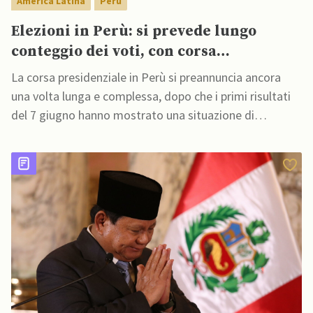
America Latina
Perù
Elezioni in Perù: si prevede lungo
conteggio dei voti, con corsa
presidenziale ancora incerta
La corsa presidenziale in Perù si preannuncia ancora
una volta lunga e complessa, dopo che i primi risultati
del 7 giugno hanno mostrato una situazione di
incertezza