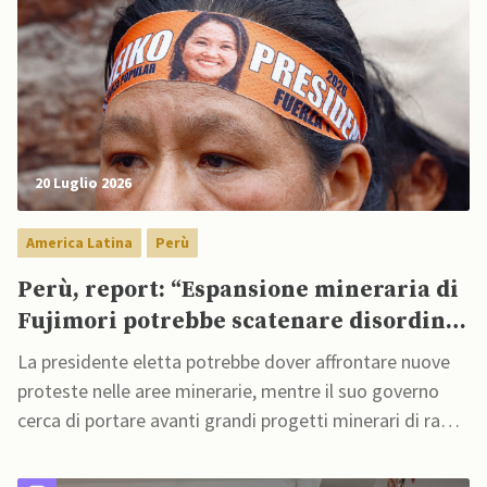
20 Luglio 2026
America Latina
Perù
Perù, report: “Espansione mineraria di
Fujimori potrebbe scatenare disordini
nel Paese”
La presidente eletta potrebbe dover affrontare nuove
proteste nelle aree minerarie, mentre il suo governo
cerca di portare avanti grandi progetti minerari di rame
e di altro tipo, bloccati da anni