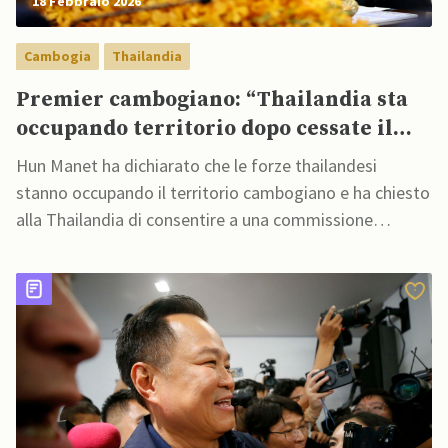
18 Febbraio 2026
Cambogia
Thailandia
Premier cambogiano: “Thailandia sta
occupando territorio dopo cessate il
fuoco mediato da Trump”
Hun Manet ha dichiarato che le forze thailandesi
stanno occupando il territorio cambogiano e ha chiesto
alla Thailandia di consentire a una commissione
congiunta di iniziare a lavorare sul confine conteso