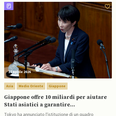
17 Aprile 2026
Asia
Medio Oriente
Giappone
Giappone offre 10 miliardi per aiutare
Stati asiatici a garantire
approvvigionamento petrolifero
Tokyo ha annunciato l'istituzione di un quadro