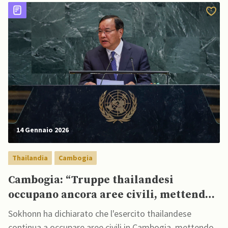
14 Gennaio 2026
Thailandia
Cambogia
Cambogia: “Truppe thailandesi
occupano ancora aree civili, mettendo
alla prova tregua di dicembre”
Sokhonn ha dichiarato che l'esercito thailandese
continua a occupare aree civili in Cambogia, mettendo