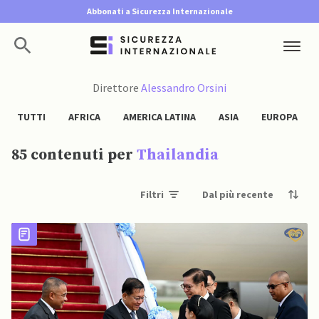
Abbonati a Sicurezza Internazionale
Direttore
Alessandro Orsini
TUTTI
AFRICA
AMERICA LATINA
ASIA
EUROPA
85 contenuti per
Thailandia
Filtri