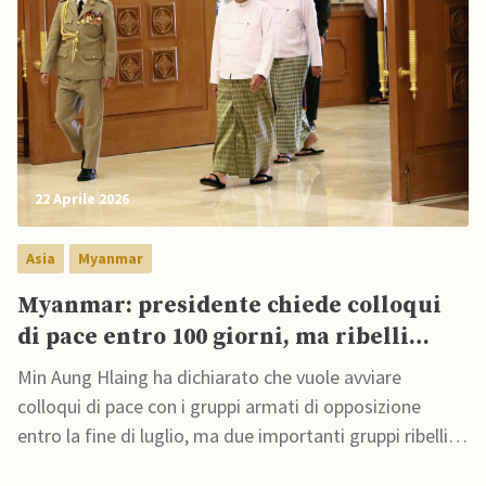
22 Aprile 2026
Asia
Myanmar
Myanmar: presidente chiede colloqui
di pace entro 100 giorni, ma ribelli
respingono offerta
Min Aung Hlaing ha dichiarato che vuole avviare
colloqui di pace con i gruppi armati di opposizione
entro la fine di luglio, ma due importanti gruppi ribelli
hanno respinto l'offerta