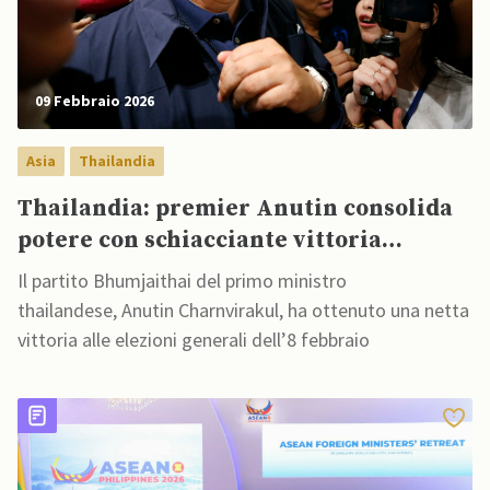
09 Febbraio 2026
Asia
Thailandia
Thailandia: premier Anutin consolida
potere con schiacciante vittoria
elettorale
Il partito Bhumjaithai del primo ministro
thailandese, Anutin Charnvirakul, ha ottenuto una netta
vittoria alle elezioni generali dell’8 febbraio