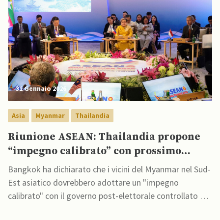
31 Gennaio 2026
Asia
Myanmar
Thailandia
Riunione ASEAN: Thailandia propone
“impegno calibrato” con prossimo
governo del Myanmar
Bangkok ha dichiarato che i vicini del Myanmar nel Sud-
Est asiatico dovrebbero adottare un "impegno
calibrato" con il governo post-elettorale controllato dai
militari