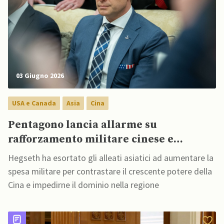
03 Giugno 2026
USA e Canada
Asia
Cina
Pentagono lancia allarme su
rafforzamento militare cinese e
sollecita alleati asiatici ad aumentare
Hegseth ha esortato gli alleati asiatici ad aumentare la
spesa per difesa
spesa militare per contrastare il crescente potere della
Cina e impedirne il dominio nella regione