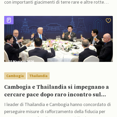
con importanti giacimenti di terre rare e altre rotte
commerciali vitali
10 Maggio 2026
Cambogia
Thailandia
Cambogia e Thailandia si impegnano a
cercare pace dopo raro incontro sul
conflitto
I leader di Thailandia e Cambogia hanno concordato di
perseguire misure di rafforzamento della fiducia per