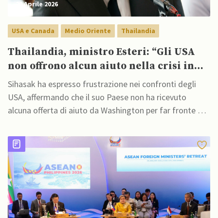
29 Aprile 2026
USA e Canada
Medio Oriente
Thailandia
Thailandia, ministro Esteri: “Gli USA
non offrono alcun aiuto nella crisi in
Medio Oriente”
Sihasak ha espresso frustrazione nei confronti degli
USA, affermando che il suo Paese non ha ricevuto
alcuna offerta di aiuto da Washington per far fronte ai
danni economici causati dalla guerra contro l'Iran