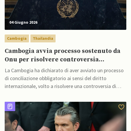
04 Giugno 2026
Cambogia
Thailandia
Cambogia avvia processo sostenuto da
Onu per risolvere controversia
marittima con Thailandia
La Cambogia ha dichiarato di aver avviato un processo
di conciliazione obbligatorio ai sensi del diritto
internazionale, volto a risolvere una controversia di
lunga data sui confini marittimi con la Thailandia