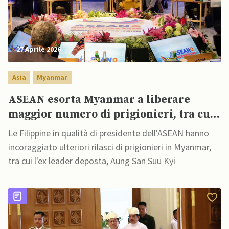
27 Aprile 2026
Asia
Myanmar
ASEAN esorta Myanmar a liberare
maggior numero di prigionieri, tra cui
Suu Kyi
Le Filippine in qualità di presidente dell'ASEAN hanno
incoraggiato ulteriori rilasci di prigionieri in Myanmar,
tra cui l'ex leader deposta, Aung San Suu Kyi