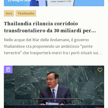
22 Giugno 2026
Asia
Thailandia
Thailandia rilancia corridoio
transfrontaliero da 30 miliardi per
competere con Stretto di Malacca
Nelle acque del Mar delle Andamane, il governo
thailandese sta proponendo un ambizioso "ponte
terrestre" che trasporterà merci tra i porti situati sui
lati opposti della penisola