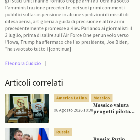
gli Stati Uniti hanno fornito troppe armi all'Ucraina sotto
l'amministrazione precedente, nei suoi primi commenti
pubblici sulla sospensione in alcune spedizioni di missili di
difesa aerea, artiglieria a guida di precisione e altre armi
precedentemente promesse a Kiev. Parlando ai giornalisti il
3 luglio, prima di salire sull'Air Force One per un volo verso
l'Iowa, Trump ha affermato che l'ex presidente, Joe Biden,
"ha svuotato tutto i [continua]
Eleonora Cudicio
|
Articoli correlati
America Latina
Messico
Messico valuta
06 Agosto 2026 10:38
progetti pilota
di fracking per
incrementare
produzione di
Russia
gas, affermano
Russia: Putin