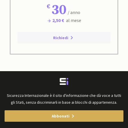
30
/ anno
2,50 €
al mese
Richiedi
Sicurezza Internazionale è il sito d'informazione che dà voce a tutti
gli Stati, senza discriminarli in base ai blocchi di appartenenza.
Abbonati