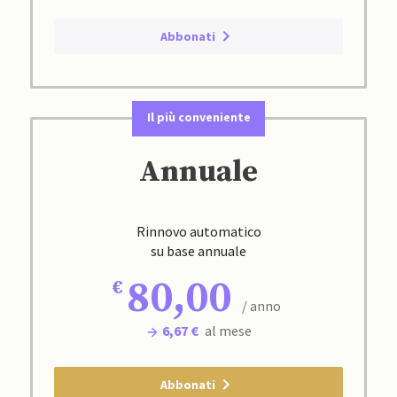
Abbonati
Il più conveniente
Annuale
Rinnovo automatico
su base annuale
80,00
/ anno
6,67 €
al mese
Abbonati