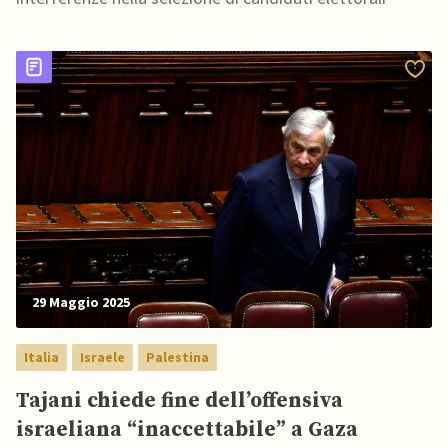
29 Maggio 2025
Italia
Israele
Palestina
Tajani chiede fine dell’offensiva
israeliana “inaccettabile” a Gaza