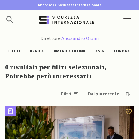
Abbonati a Sicurezza Internazionale
Direttore
Alessandro Orsini
TUTTI
AFRICA
AMERICA LATINA
ASIA
EUROPA
0 risultati per filtri selezionati,
Potrebbe però interessarti
Filtri