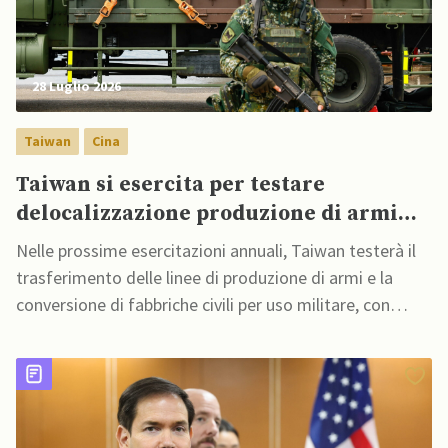
28 Luglio 2026
Taiwan
Cina
Taiwan si esercita per testare
delocalizzazione produzione di armi
sotto attacco cinese
Nelle prossime esercitazioni annuali, Taiwan testerà il
trasferimento delle linee di produzione di armi e la
conversione di fabbriche civili per uso militare, con
l'obiettivo di sostenere le operazioni di combattimento
qualora attacchi cinesi colpissero i centri di
approvvigionamento