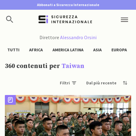
Abbonati a Sicurezza Internazionale
Direttore
Alessandro Orsini
TUTTI
AFRICA
AMERICA LATINA
ASIA
EUROPA
360 contenuti per
Taiwan
Filtri