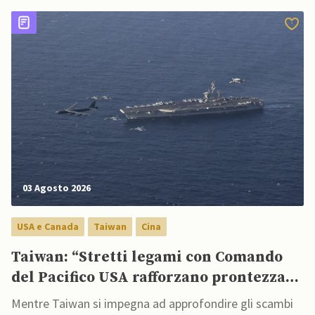
03 Agosto 2026
USA e Canada
Taiwan
Cina
Taiwan: “Stretti legami con Comando
del Pacifico USA rafforzano prontezza
difensiva”
Mentre Taiwan si impegna ad approfondire gli scambi