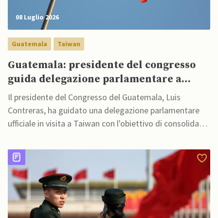
08 Luglio 2026
Guatemala
Taiwan
Guatemala: presidente del congresso
guida delegazione parlamentare a
Taiwan
Il presidente del Congresso del Guatemala, Luis
Contreras, ha guidato una delegazione parlamentare
ufficiale in visita a Taiwan con l'obiettivo di consolidare
le relazioni diplomatiche tra i due Paesi,