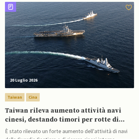
peschereccio del governo filippino nello Scarborough
Shoal nel Mar Cinese Meridionale, colpendolo
indirettamente
20 Luglio 2026
Taiwan
Cina
Taiwan rileva aumento attività navi
cinesi, destando timori per rotte di
approvvigionamento del Pacifico
È stato rilevato un forte aumento dell'attività di navi