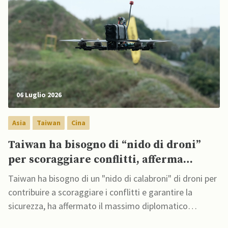
06 Luglio 2026
Asia
Taiwan
Cina
Taiwan ha bisogno di “nido di droni”
per scoraggiare conflitti, afferma
diplomatico USA
Taiwan ha bisogno di un "nido di calabroni" di droni per
contribuire a scoraggiare i conflitti e garantire la
sicurezza, ha affermato il massimo diplomatico
statunitense, Raymond Greene