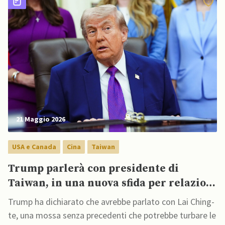
21 Maggio 2026
USA e Canada
Cina
Taiwan
Trump parlerà con presidente di
Taiwan, in una nuova sfida per relazioni
USA-Cina
Trump ha dichiarato che avrebbe parlato con Lai Ching-
te, una mossa senza precedenti che potrebbe turbare le