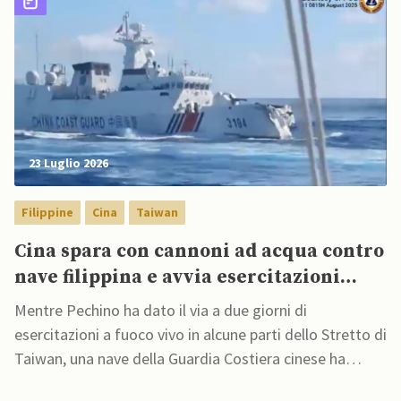
23 Luglio 2026
Filippine
Cina
Taiwan
Cina spara con cannoni ad acqua contro
nave filippina e avvia esercitazioni
nello Stretto di Taiwan
Mentre Pechino ha dato il via a due giorni di
esercitazioni a fuoco vivo in alcune parti dello Stretto di
Taiwan, una nave della Guardia Costiera cinese ha
sparato con un cannone ad acqua contro un