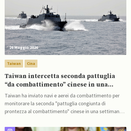
26 Maggio 2026
Taiwan
Cina
Taiwan intercetta seconda pattuglia
“da combattimento” cinese in una
settimana e invia navi e aerei per
Taiwan ha inviato navi e aerei da combattimento per
monitorare
monitorare la seconda "pattuglia congiunta di
prontezza al combattimento" cinese in una settimana
vicino all'isola