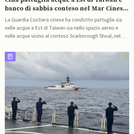
Cina pattuglia acque a Est di Taiwan e
banco di sabbia conteso nel Mar Cinese
Meridionale
La Guardia Costiera cinese ha condotto pattuglie sia
nelle acque a Est di Taiwan sia nello spazio aereo e
nelle acque vicino al conteso Scarborough Shoal, nel
Mar Cinese Meridionale