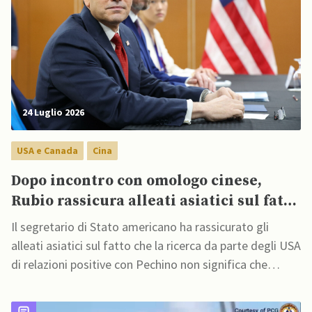
24 Luglio 2026
USA e Canada
Cina
Dopo incontro con omologo cinese,
Rubio rassicura alleati asiatici sul fatto
che non saranno abbandonati
Il segretario di Stato americano ha rassicurato gli
alleati asiatici sul fatto che la ricerca da parte degli USA
di relazioni positive con Pechino non significa che
vengano abbandonati