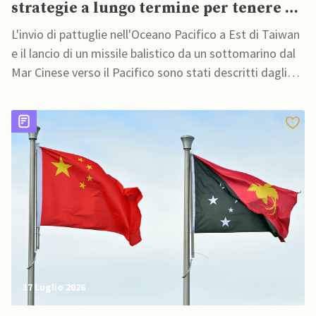
strategie a lungo termine per tenere a
bada rivali in Asia”
L'invio di pattuglie nell'Oceano Pacifico a Est di Taiwan
e il lancio di un missile balistico da un sottomarino dal
Mar Cinese verso il Pacifico sono stati descritti dagli
esperti come un modo per sperimentare nuove
strategie per dissuadere altri dal contestare le sue
rivendicazioni territoriali
17 Luglio 2026