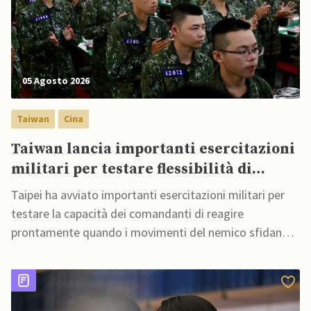
05 Agosto 2026
Taiwan
Cina
Taiwan lancia importanti esercitazioni
militari per testare flessibilità di
comando
Taipei ha avviato importanti esercitazioni militari per
testare la capacità dei comandanti di reagire
prontamente quando i movimenti del nemico sfidano
le aspettative