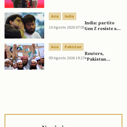
con Corea del
miliardo di
Sud per
dollari in aiuti
crescenti
per la sicurezza
Asia
India
minacce
al governo De La
India: partito
Espriella
10 Agosto 2026 07:05
Gen Z resiste a
richiamo
elettorale,
mentre Modi
Asia
Pakistan
cambia strategia
Reuters,
comunicativa
09 Agosto 2026 19:27
“Pakistan
per conquistare
applica politica
giovani
di ‘tolleranza
zero’ verso
gruppi islamisti:
casi di blasfemia
crollano”