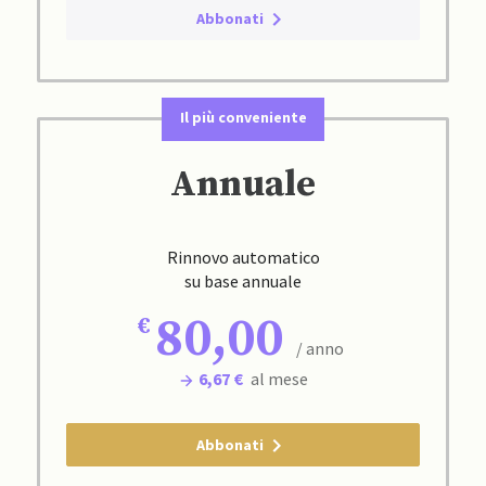
Abbonati
Il più conveniente
Annuale
Rinnovo automatico
su base annuale
80,00
/ anno
6,67 €
al mese
Abbonati