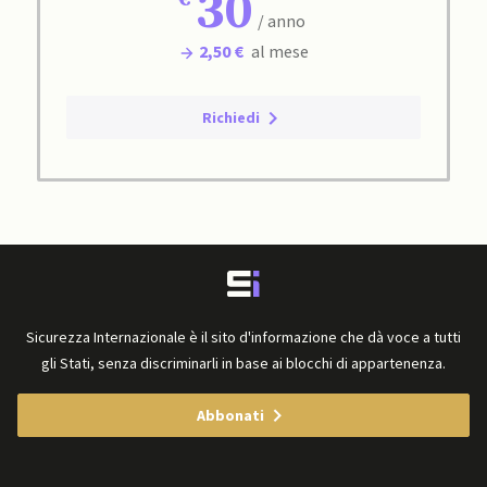
30
/ anno
2,50 €
al mese
Richiedi
Sicurezza Internazionale è il sito d'informazione che dà voce a tutti
gli Stati, senza discriminarli in base ai blocchi di appartenenza.
Abbonati