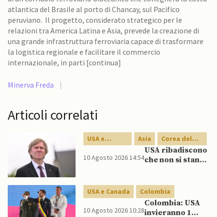
atlantica del Brasile al porto di Chancay, sul Pacifico
peruviano. Il progetto, considerato strategico per le
relazioni tra America Latina e Asia, prevede la creazione di
una grande infrastruttura ferroviaria capace di trasformare
la logistica regionale e facilitare il commercio
internazionale, in parti [continua]
Minerva Freda
|
Articoli correlati
USA e
Asia
Corea del
Canada
Sud
USA ribadiscono
10 Agosto 2026 14:54
che non si stanno
ritirando
dall’Asia:
organizzate
USA e Canada
Colombia
nuove
Colombia: USA
esercitazioni
10 Agosto 2026 10:28
invieranno 1