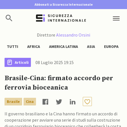
Abbonati a Sicurezza Internazionale
Direttore
Alessandro Orsini
TUTTI
AFRICA
AMERICA LATINA
ASIA
EUROPA
08 Luglio 2025 19:15
Articoli
Brasile-Cina: firmato accordo per
ferrovia bioceanica
Brasile
Cina
Il governo brasiliano e la Cina hanno firmato un accordo di
cooperazione per avviare una serie di studi sulla costruzione
di un corridoio ferroviario bioceanico che collegherà la costa