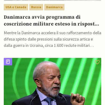
USA e Canada
Russia
Danimarca
Danimarca avvia programma di
coscrizione militare esteso in risposta
alla Russia e a Trump
Mentre la Danimarca accelera il suo rafforzamento della
difesa spinto dalle pressioni sulla sicurezza artica e
dalla guerra in Ucraina, circa 1.600 reclute militari
danesi hanno iniziato il nuovo periodo di leva esteso