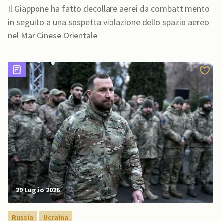
sul Mar Cinese Orientale
Il Giappone ha fatto decollare aerei da combattimento
in seguito a una sospetta violazione dello spazio aereo
nel Mar Cinese Orientale
29 Luglio 2026
Russia
Ucraina