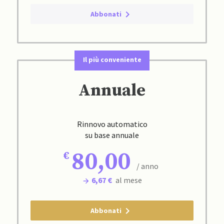
Abbonati
Il più conveniente
Annuale
Rinnovo automatico
su base annuale
80,00
/ anno
6,67 €
al mese
Abbonati