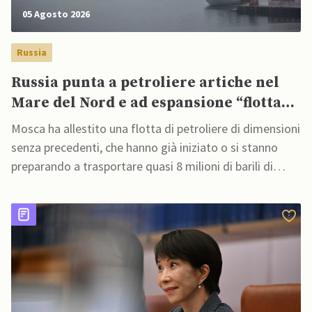
05 Agosto 2026
Russia
Russia punta a petroliere artiche nel
Mare del Nord e ad espansione “flotta
ombra” per aggirare sanzioni
Mosca ha allestito una flotta di petroliere di dimensioni
occidentali
senza precedenti, che hanno già iniziato o si stanno
preparando a trasportare quasi 8 milioni di barili di
petrolio greggio attraverso la Rotta Marittima del
Nord