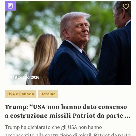
03 Agosto 2026
USA e Canada
Ucraina
Trump: “USA non hanno dato consenso
a costruzione missili Patriot da parte di
Kiev”
Trump ha dichiarato che gli USA non hanno
acconsentito alla costruzione di missili Patriot da parte