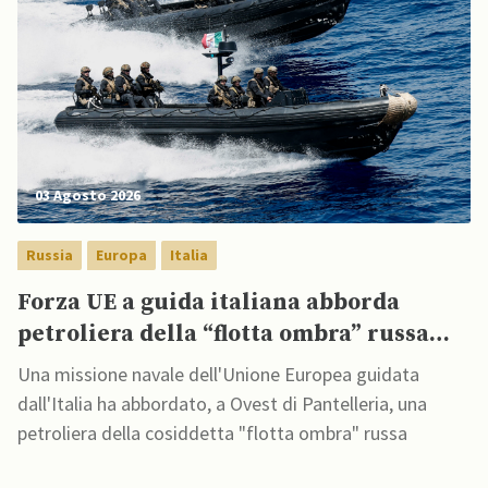
03 Agosto 2026
Russia
Europa
Italia
Forza UE a guida italiana abborda
petroliera della “flotta ombra” russa
nel Mediterraneo
Una missione navale dell'Unione Europea guidata
dall'Italia ha abbordato, a Ovest di Pantelleria, una
petroliera della cosiddetta "flotta ombra" russa