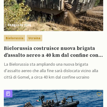
04 Agosto 2026
Bielorussia
Ucraina
Bielorussia costruisce nuova brigata
d’assalto aereo a 40 km dal confine con
Ucraina
La Bielorussia sta ampliando una nuova brigata
d'assalto aereo che alla fine sarà dislocata vicino alla
città di Gomel, a circa 40 km dal confine ucraino