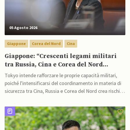
05 Agosto 2026
Giappone
Corea del Nord
Cina
Giappone: “Crescenti legami militari
tra Russia, Cina e Corea del Nord
minacciano sicurezza regionale”
Tokyo intende rafforzare le proprie capacità militari,
poiché l'intensificarsi del coordinamento in materia di
sicurezza tra Cina, Russia e Corea del Nord crea rischi
crescenti