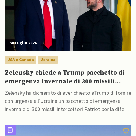
30 Luglio 2026
USA e Canada
Ucraina
Zelensky chiede a Trump pacchetto di
emergenza invernale di 300 missili
Patriot per possibile collasso rete
Zelensky ha dichiarato di aver chiesto aTrump di fornire
energetica
con urgenza all'Ucraina un pacchetto di emergenza
invernale di 300 missili intercettori Patriot per la difesa
aerea