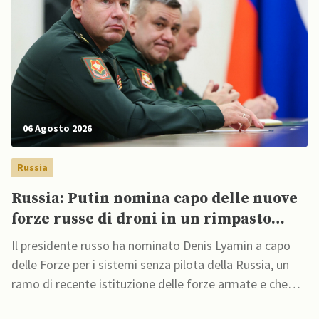
06 Agosto 2026
Russia
Russia: Putin nomina capo delle nuove
forze russe di droni in un rimpasto
militare
Il presidente russo ha nominato Denis Lyamin a capo
delle Forze per i sistemi senza pilota della Russia, un
ramo di recente istituzione delle forze armate e che
sarà responsabile della guerra con i droni