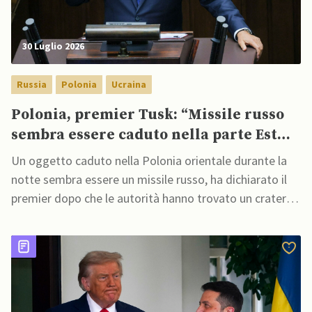
30 Luglio 2026
Russia
Polonia
Ucraina
Polonia, premier Tusk: “Missile russo
sembra essere caduto nella parte Est
del Paese”
Un oggetto caduto nella Polonia orientale durante la
notte sembra essere un missile russo, ha dichiarato il
premier dopo che le autorità hanno trovato un cratere
e detriti sparsi in un campo a seguito di segnalazioni di
un'esplosione