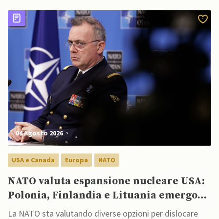
04 Agosto 2026
USA e Canada
Europa
NATO
NATO valuta espansione nucleare USA:
Polonia, Finlandia e Lituania emergono
come possibili opzioni
La NATO sta valutando diverse opzioni per dislocare