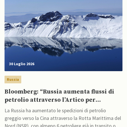
30 Luglio 2026
Russia
Bloomberg: “Russia aumenta flussi di
petrolio attraverso l’Artico per
mantenere elevate le esportazioni”
La Russia ha aumentato le spedizioni di petrolio
greggio verso la Cina attraverso la Rotta Marittima del
Nord (NSR), con almeno 6 petroliere già in transito o in