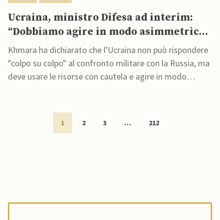
Ucraina, ministro Difesa ad interim:
“Dobbiamo agire in modo asimmetrico
contro Mosca”
Khmara ha dichiarato che l'Ucraina non può rispondere
"colpo su colpo" al confronto militare con la Russia, ma
deve usare le risorse con cautela e agire in modo
“asimmetrico"
1
2
3
…
212