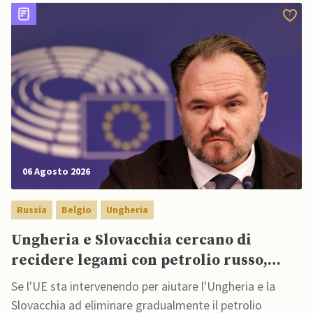
06 Agosto 2026
Russia
Belgio
Ungheria
Ungheria e Slovacchia cercano di
recidere legami con petrolio russo,
mentre Belgio aumenta dipendenza da
Se l'UE sta intervenendo per aiutare l'Ungheria e la
GNL russo
Slovacchia ad eliminare gradualmente il petrolio