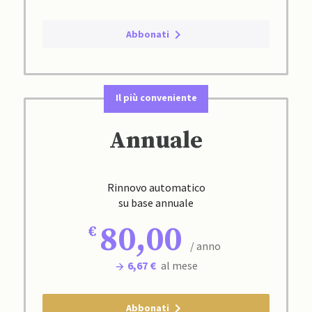
Abbonati
Il più conveniente
Annuale
Rinnovo automatico
su base annuale
80,00
/ anno
6,67 €
al mese
Abbonati