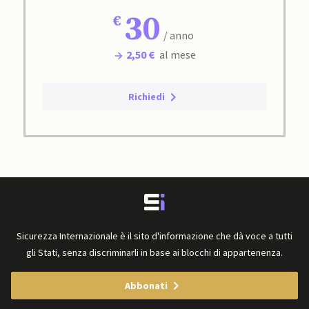
30
/ anno
2,50 €
al mese
Richiedi
Sicurezza Internazionale è il sito d'informazione che dà voce a tutti
gli Stati, senza discriminarli in base ai blocchi di appartenenza.
Abbonati