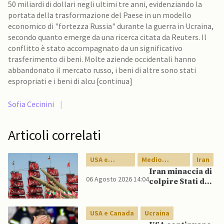
50 miliardi di dollari negli ultimi tre anni, evidenziando la
portata della trasformazione del Paese in un modello
economico di "fortezza Russia" durante la guerra in Ucraina,
secondo quanto emerge da una ricerca citata da Reuters. Il
conflitto è stato accompagnato da un significativo
trasferimento di beni. Molte aziende occidentali hanno
abbandonato il mercato russo, i beni di altre sono stati
espropriati e i beni di alcu [continua]
Sofia Cecinini
|
Articoli correlati
USA e
Medio
Iran
Canada
Oriente
Iran minaccia di
06 Agosto 2026 14:04
colpire Stati del
Golfo in caso di
nuovi raid USA
USA e Canada
Ucraina