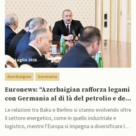
21 Luglio 2026
Azerbaigian
Germania
Euronews: “Azerbaigian rafforza legami
con Germania al di là del petrolio e del
gas”
Le relazioni tra Baku e Berlino si stanno evolvendo oltre
il settore energetico, come in quello industriale e
logistico, mentre l'Europa si impegna a diversificare le
proprie catene di approvvigionamento per ridurre la