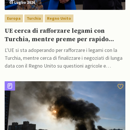
03 Luglio 2026
Europa
Turchia
Regno Unito
UE cerca di rafforzare legami con
Turchia, mentre preme per rapido
accordo con UK post Starmer
L'UE si sta adoperando per rafforzare i legami con la
Turchia, mentre cerca di finalizzare i negoziati di lunga
data con il Regno Unito su questioni agricole e
commerciali