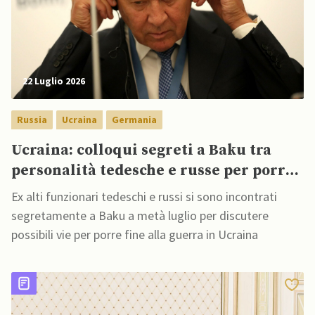
22 Luglio 2026
Russia
Ucraina
Germania
Ucraina: colloqui segreti a Baku tra
personalità tedesche e russe per porre
fine a guerra
Ex alti funzionari tedeschi e russi si sono incontrati
segretamente a Baku a metà luglio per discutere
possibili vie per porre fine alla guerra in Ucraina