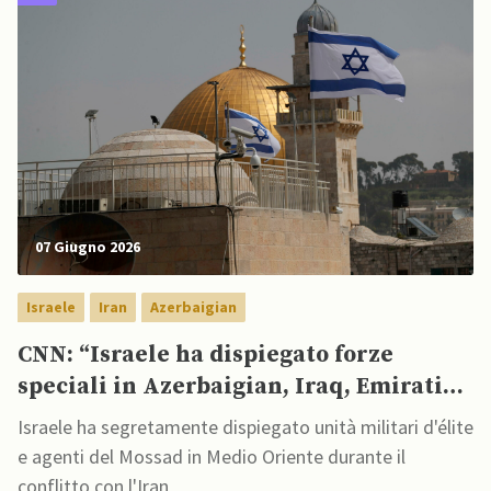
07 Giugno 2026
Israele
Iran
Azerbaigian
CNN: “Israele ha dispiegato forze
speciali in Azerbaigian, Iraq, Emirati
Arabi Uniti e Somaliland durante
Israele ha segretamente dispiegato unità militari d'élite
guerra con Iran”
e agenti del Mossad in Medio Oriente durante il
conflitto con l'Iran