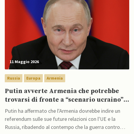
11 Maggio 2026
Russia
Europa
Armenia
Putin avverte Armenia che potrebbe
trovarsi di fronte a “scenario ucraino” a
causa di adesione a UE
Putin ha affermato che l'Armenia dovrebbe indire un
referendum sulle sue future relazioni con l'UE e la
Russia, ribadendo al contempo che la guerra contro