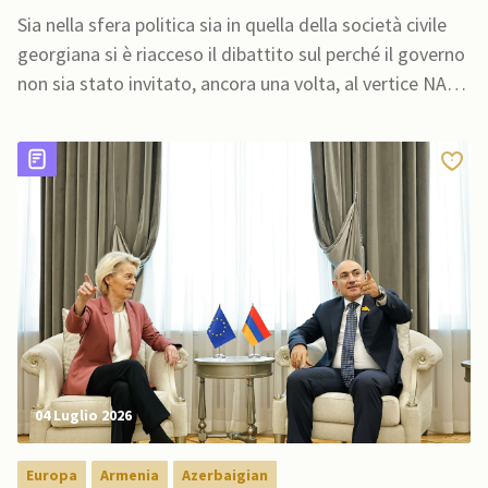
isolamento
Sia nella sfera politica sia in quella della società civile
georgiana si è riacceso il dibattito sul perché il governo
non sia stato invitato, ancora una volta, al vertice NATO
in Turchia e agli eventi politici e di sicurezza regionali
04 Luglio 2026
Europa
Armenia
Azerbaigian