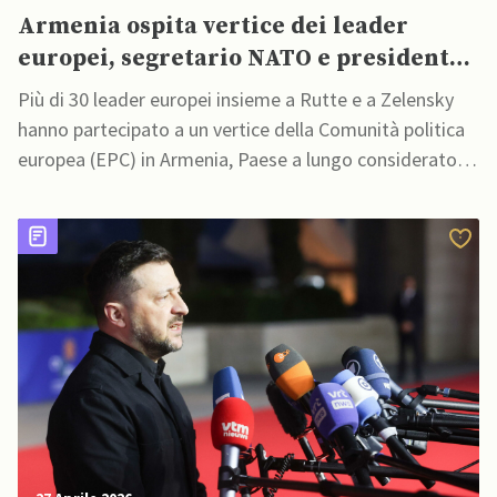
Armenia ospita vertice dei leader
europei, segretario NATO e presidente
ucraino testando relazioni con Mosca
Più di 30 leader europei insieme a Rutte e a Zelensky
hanno partecipato a un vertice della Comunità politica
europea (EPC) in Armenia, Paese a lungo considerato il
più stretto alleato della Russia nel Caucaso meridionale