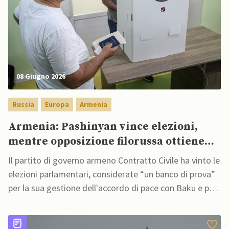
08 Giugno 2026
Russia
Europa
Armenia
Armenia: Pashinyan vince elezioni,
mentre opposizione filorussa ottiene
forte consenso
Il partito di governo armeno Contratto Civile ha vinto le
elezioni parlamentari, considerate “un banco di prova”
per la sua gestione dell'accordo di pace con Baku e per
la sua crescente apertura verso l'Occidente