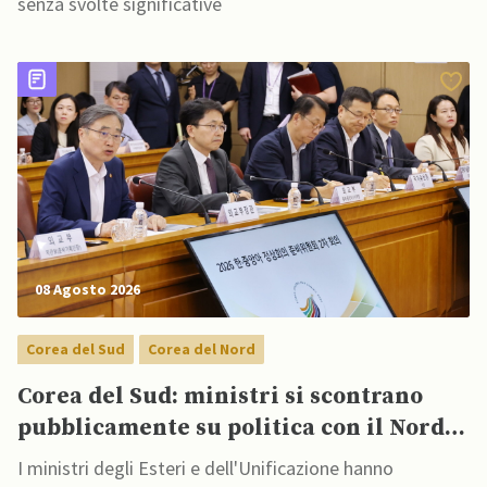
senza svolte significative
08 Agosto 2026
Corea del Sud
Corea del Nord
Corea del Sud: ministri si scontrano
pubblicamente su politica con il Nord,
mentre Lee spinge per dialogo
I ministri degli Esteri e dell'Unificazione hanno