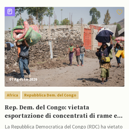
07 Agosto 2026
Africa
Repubblica Dem. del Congo
Rep. Dem. del Congo: vietata
esportazione di concentrati di rame e
cobalto
La Repubblica Democratica del Congo (RDC) ha vietato