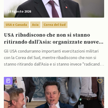
10 Agosto 2026
USA e Canada
Asia
Corea del Sud
USA ribadiscono che non si stanno
ritirando dall’Asia: organizzate nuove
esercitazioni con Corea del Sud per
Gli USA condurranno importanti esercitazioni militari
crescenti minacce
con la Corea del Sud, mentre ribadiscono che non si
stanno ritirando dall'Asia e si stanno invece "radicando"
per mantenere un equilibrio di potere favorevole
nell'Indo-Pacifico