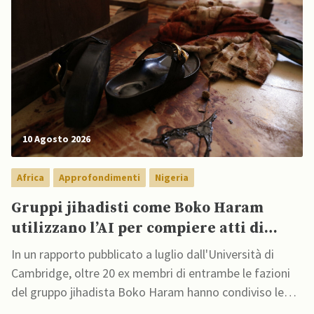
10 Agosto 2026
Africa
Approfondimenti
Nigeria
Gruppi jihadisti come Boko Haram
utilizzano l’AI per compiere atti di
terrorismo
In un rapporto pubblicato a luglio dall'Università di
Cambridge, oltre 20 ex membri di entrambe le fazioni
del gruppo jihadista Boko Haram hanno condiviso le
loro esperienze su come il gruppo abbia utilizzato