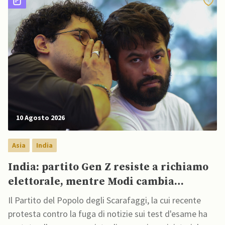
10 Agosto 2026
Asia
India
India: partito Gen Z resiste a richiamo
elettorale, mentre Modi cambia
strategia comunicativa per conquistare
Il Partito del Popolo degli Scarafaggi, la cui recente
giovani
protesta contro la fuga di notizie sui test d'esame ha