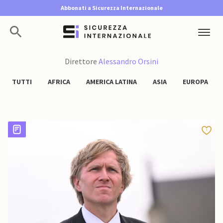
Netanyahu respinge piano di
Abbonati a Sicurezza Internazionale
pace di Trump per Gaza: “Nessun
ritiro finché Hamas non si
disarmerà”
Direttore
Alessandro Orsini
TUTTI
AFRICA
AMERICA LATINA
ASIA
EUROPA