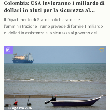
Colombia: USA invieranno 1 miliardo di
dollari in aiuti per la sicurezza al
governo De La Espriella
Il Dipartimento di Stato ha dichiarato che
l'amministrazione Trump prevede di fornire 1 miliardo
di dollari in assistenza alla sicurezza al governo del
nuovo presidente di destra De La Espriella
10 Agosto 2026