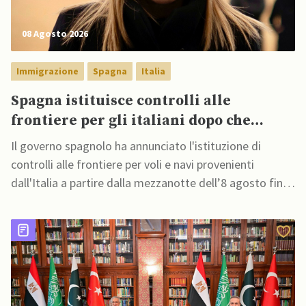
08 Agosto 2026
Immigrazione
Spagna
Italia
Spagna istituisce controlli alle
frontiere per gli italiani dopo che
Meloni si rifiuta di eliminare quelli per
Il governo spagnolo ha annunciato l'istituzione di
gli spagnoli
controlli alle frontiere per voli e navi provenienti
dall'Italia a partire dalla mezzanotte dell’8 agosto fino
al 7 settembre,