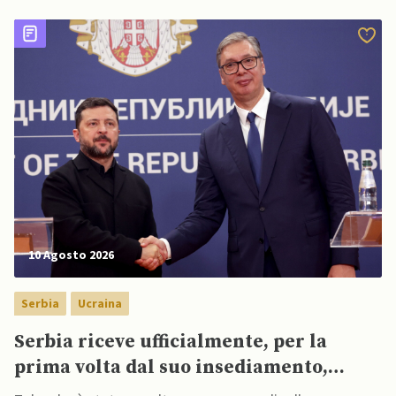
l'intelligenza artificiale per perseguire i propri obiettivi
10 Agosto 2026
Serbia
Ucraina
Serbia riceve ufficialmente, per la
prima volta dal suo insediamento,
presidente ucraino Zelensky