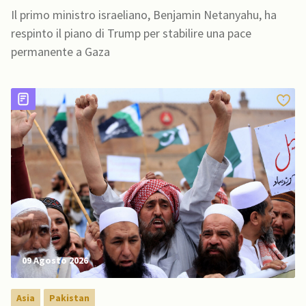
Hamas non si disarmerà”
Il primo ministro israeliano, Benjamin Netanyahu, ha
respinto il piano di Trump per stabilire una pace
permanente a Gaza
09 Agosto 2026
Asia
Pakistan