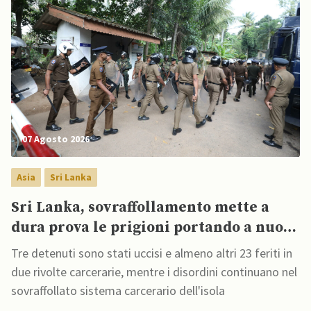
07 Agosto 2026
Asia
Sri Lanka
Sri Lanka, sovraffollamento mette a
dura prova le prigioni portando a nuove
rivolte: 3 morti e 23 feriti
Tre detenuti sono stati uccisi e almeno altri 23 feriti in
due rivolte carcerarie, mentre i disordini continuano nel
sovraffollato sistema carcerario dell'isola