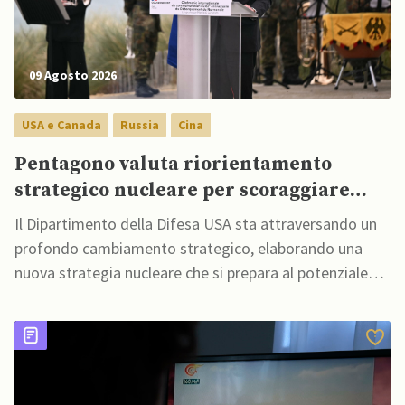
09 Agosto 2026
USA e Canada
Russia
Cina
Pentagono valuta riorientamento
strategico nucleare per scoraggiare
Cina e Russia senza innescare
Il Dipartimento della Difesa USA sta attraversando un
escalation globale
profondo cambiamento strategico, elaborando una
nuova strategia nucleare che si prepara al potenziale
utilizzo di armi tattiche a corto raggio in una guerra
regionale contro la Cina o la Russia