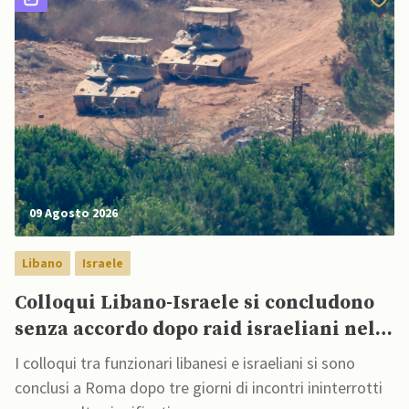
09 Agosto 2026
Libano
Israele
Colloqui Libano-Israele si concludono
senza accordo dopo raid israeliani nel
Sud
I colloqui tra funzionari libanesi e israeliani si sono
conclusi a Roma dopo tre giorni di incontri ininterrotti