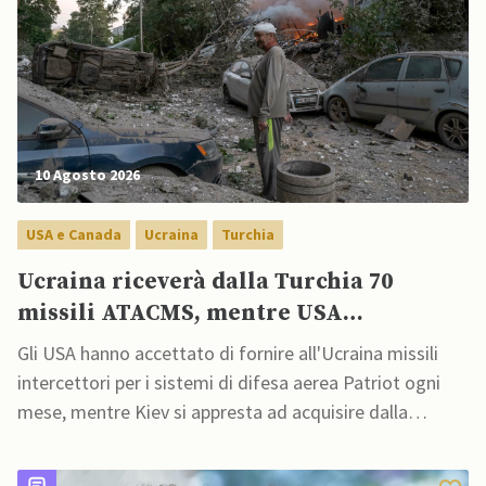
10 Agosto 2026
USA e Canada
Ucraina
Turchia
Ucraina riceverà dalla Turchia 70
missili ATACMS, mentre USA
concordano consegne mensili di Patriot
Gli USA hanno accettato di fornire all'Ucraina missili
intercettori per i sistemi di difesa aerea Patriot ogni
mese, mentre Kiev si appresta ad acquisire dalla
Turchia 12 sistemi lanciarazzi multipli M270, insieme a
70 missili balistici M39 ATACMS