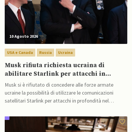
10 Agosto 2026
USA e Canada
Russia
Ucraina
Musk rifiuta richiesta ucraina di
abilitare Starlink per attacchi in
profondità all’interno della Russia
Musk si è rifiutato di concedere alle forze armate
ucraine la possibilità di utilizzare le comunicazioni
satellitari Starlink per attacchi in profondità nel
territorio russo