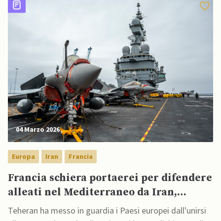
04 Marzo 2026
Europa
Iran
Francia
Francia schiera portaerei per difendere
alleati nel Mediterraneo da Iran,
mentre Teheran promette di colpire
Teheran ha messo in guardia i Paesi europei dall'unirsi
Paesi europei se si uniranno alla