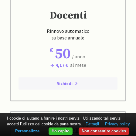
Docenti
Rinnovo automatico
su base annuale
50
/ anno
4,17 €
al mese
Richiedi
I cookie ci aiutano a fornire i nostri servizi. Utilizzando tali servizi,
accetti l'utilizzo dei cookie da parte nostra.
Dettagli
Privacy policy
Studenti
Personalizza
Ho capito
Non consentire cookies