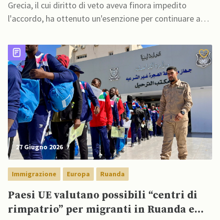
Grecia, il cui diritto di veto aveva finora impedito
l'accordo, ha ottenuto un'esenzione per continuare a
spedire gas naturale liquefatto russo a clienti extra-UE
per un periodo di tempo indefinito
27 Giugno 2026
Immigrazione
Europa
Ruanda
Paesi UE valutano possibili “centri di
rimpatrio” per migranti in Ruanda e