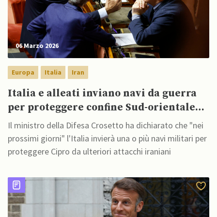
06 Marzo 2026
Europa
Italia
Iran
Italia e alleati inviano navi da guerra
per proteggere confine Sud-orientale
dell’Europa da Iran
Il ministro della Difesa Crosetto ha dichiarato che "nei
prossimi giorni" l'Italia invierà una o più navi militari per
proteggere Cipro da ulteriori attacchi iraniani