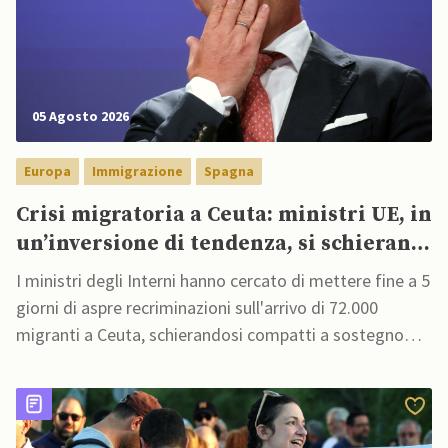
05 Agosto 2026
Europa
Immigrazione
Spagna
Crisi migratoria a Ceuta: ministri UE, in
un’inversione di tendenza, si schierano
a sostegno della Spagna
I ministri degli Interni hanno cercato di mettere fine a 5
giorni di aspre recriminazioni sull'arrivo di 72.000
migranti a Ceuta, schierandosi compatti a sostegno
della Spagna e accusando trafficanti e attori stranieri di
sfruttare la crisi per dividere il blocco