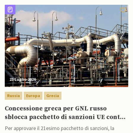
23 Luglio 2026
Russia
Europa
Grecia
Concessione greca per GNL russo
sblocca pacchetto di sanzioni UE contro
Mosca
Per approvare il 21esimo pacchetto di sanzioni, la