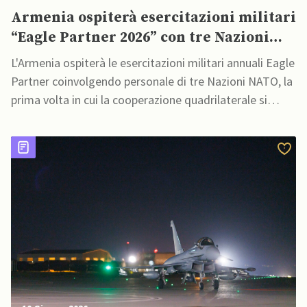
Armenia ospiterà esercitazioni militari
“Eagle Partner 2026” con tre Nazioni
NATO
L'Armenia ospiterà le esercitazioni militari annuali Eagle
Partner coinvolgendo personale di tre Nazioni NATO, la
prima volta in cui la cooperazione quadrilaterale si
svolge sul suolo armeno