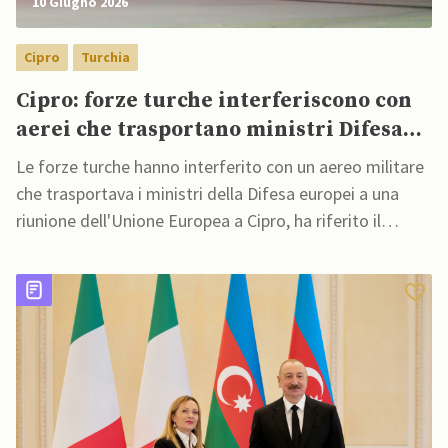
10 Giugno 2026
Cipro
Turchia
Cipro: forze turche interferiscono con
aerei che trasportano ministri Difesa
UE nell’isola
Le forze turche hanno interferito con un aereo militare
che trasportava i ministri della Difesa europei a una
riunione dell'Unione Europea a Cipro, ha riferito il
governo cipriota