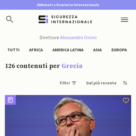
Abbonati a Sicurezza Internazionale
Direttore
Alessandro Orsini
TUTTI
AFRICA
AMERICA LATINA
ASIA
EUROPA
126 contenuti per
Grecia
Filtri