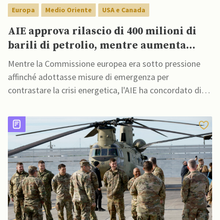
Europa
Medio Oriente
USA e Canada
AIE approva rilascio di 400 milioni di
barili di petrolio, mentre aumenta
pressione su UE affinché “risponda
Mentre la Commissione europea era sotto pressione
concretamente” a crisi energetica
affinché adottasse misure di emergenza per
contrastare la crisi energetica, l'AIE ha concordato di
rilasciare 400 milioni di barili di petrolio