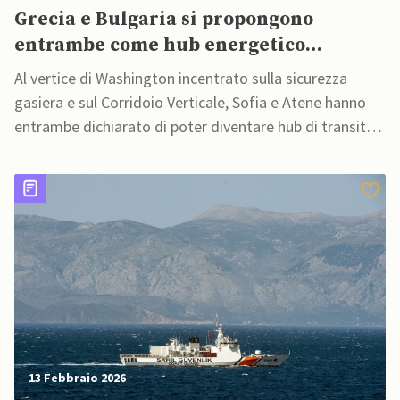
Grecia e Bulgaria si propongono
entrambe come hub energetico
regionale per fornire GNL USA
Al vertice di Washington incentrato sulla sicurezza
gasiera e sul Corridoio Verticale, Sofia e Atene hanno
entrambe dichiarato di poter diventare hub di transito
e distribuzione di gas verso l'Europa
13 Febbraio 2026