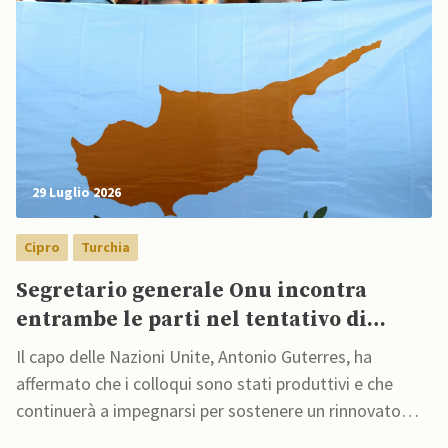
29 Luglio 2026
Cipro
Turchia
Segretario generale Onu incontra
entrambe le parti nel tentativo di
riunificare Cipro
Il capo delle Nazioni Unite, Antonio Guterres, ha
affermato che i colloqui sono stati produttivi e che
continuerà a impegnarsi per sostenere un rinnovato
processo politico