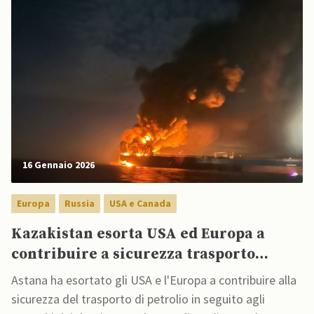
16 Gennaio 2026
Europa
Russia
USA e Canada
Kazakistan esorta USA ed Europa a
contribuire a sicurezza trasporto
petrolifero dopo attacchi a petroliere
Astana ha esortato gli USA e l'Europa a contribuire alla
nel Mar Nero
sicurezza del trasporto di petrolio in seguito agli