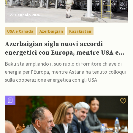
27 Gennaio 2026
USA e Canada
Azerbaigian
Kazakistan
Azerbaigian sigla nuovi accordi
energetici con Europa, mentre USA e
Kazakistan discutono di cooperazione
Baku sta ampliando il suo ruolo di fornitore chiave di
energetica
energia per l'Europa, mentre Astana ha tenuto colloqui
sulla cooperazione energetica con gli USA