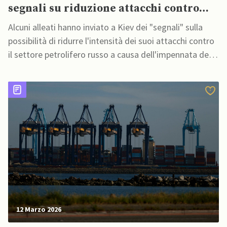
segnali su riduzione attacchi contro
giacimenti petroliferi russi”
Alcuni alleati hanno inviato a Kiev dei "segnali" sulla
possibilità di ridurre l'intensità dei suoi attacchi contro
il settore petrolifero russo a causa dell'impennata dei
prezzi globali dell'energia
12 Marzo 2026