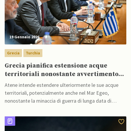
19 Gennaio 2026
Grecia
Turchia
Grecia pianifica estensione acque
territoriali nonostante avvertimento
della Turchia
Atene intende estendere ulteriormente le sue acque
territoriali, potenzialmente anche nel Mar Egeo,
nonostante la minaccia di guerra di lunga data di
Ankara