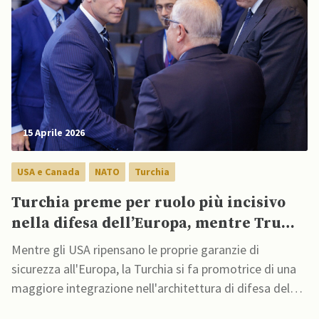
15 Aprile 2026
USA e Canada
NATO
Turchia
Turchia preme per ruolo più incisivo
nella difesa dell’Europa, mentre Trump
mette in discussione la NATO
Mentre gli USA ripensano le proprie garanzie di
sicurezza all'Europa, la Turchia si fa promotrice di una
maggiore integrazione nell'architettura di difesa del
continente