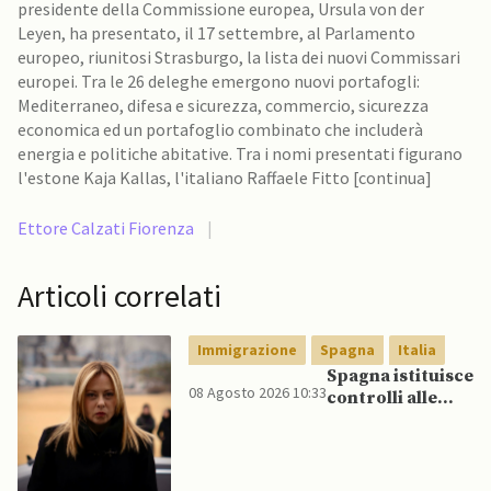
presidente della Commissione europea, Ursula von der
Leyen, ha presentato, il 17 settembre, al Parlamento
europeo, riunitosi Strasburgo, la lista dei nuovi Commissari
europei. Tra le 26 deleghe emergono nuovi portafogli:
Mediterraneo, difesa e sicurezza, commercio, sicurezza
economica ed un portafoglio combinato che includerà
energia e politiche abitative. Tra i nomi presentati figurano
l'estone Kaja Kallas, l'italiano Raffaele Fitto [continua]
Ettore Calzati Fiorenza
|
Articoli correlati
Immigrazione
Spagna
Italia
Spagna istituisce
08 Agosto 2026 10:33
controlli alle
frontiere per gli
italiani dopo che
Meloni si rifiuta
di eliminare