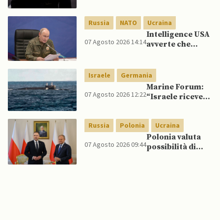
quelli per gli
spagnoli
Russia
NATO
Ucraina
Intelligence USA
07 Agosto 2026 14:14
avverte che
Putin potrebbe
invadere NATO
mentre è ancora
Israele
Germania
impegnato in
Marine Forum:
Ucraina
07 Agosto 2026 12:22
“Israele riceve
da Germania
sottomarino INS
Russia
Polonia
Ucraina
Drakon dopo 14
anni”
Polonia valuta
07 Agosto 2026 09:44
possibilità di
intercettare
missili russi
sopra Ucraina
per proteggere
spazio aereo
NATO