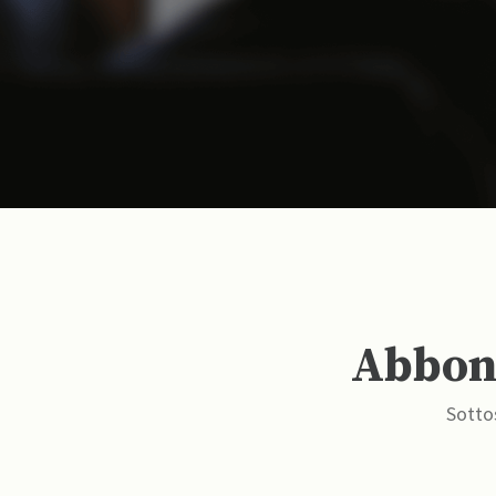
Abbona
Sottos