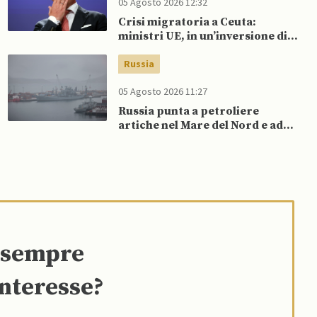
05 Agosto 2026 12:32
Crisi migratoria a Ceuta:
ministri UE, in un’inversione di
tendenza, si schierano a
sostegno della Spagna
Russia
05 Agosto 2026 11:27
Russia punta a petroliere
artiche nel Mare del Nord e ad
espansione “flotta ombra” per
aggirare sanzioni occidentali
e sempre
interesse?