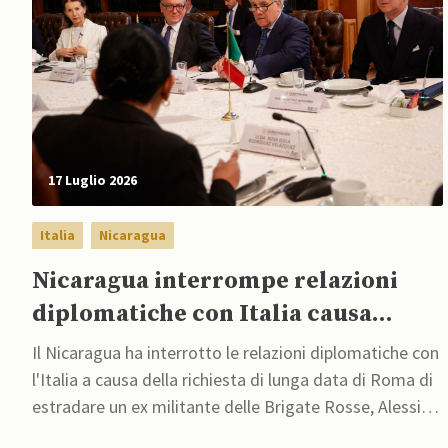
17 Luglio 2026
Italia
Nicaragua
Nicaragua interrompe relazioni
diplomatiche con Italia causa
estradizione per omicidio ex
Il Nicaragua ha interrotto le relazioni diplomatiche con
premier Moro
l'Italia a causa della richiesta di lunga data di Roma di
estradare un ex militante delle Brigate Rosse, Alessio
Casimirri