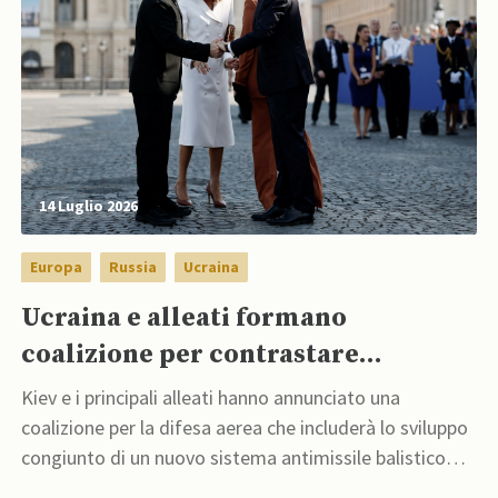
14 Luglio 2026
Europa
Russia
Ucraina
Ucraina e alleati formano
coalizione per contrastare
minaccia missili balistici russi
Kiev e i principali alleati hanno annunciato una
coalizione per la difesa aerea che includerà lo sviluppo
congiunto di un nuovo sistema antimissile balistico
come soluzione alternativa e più economica al sistema