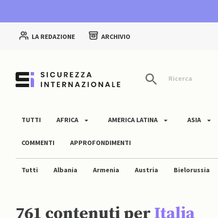
LA REDAZIONE
ARCHIVIO
Ricerca
TUTTI
AFRICA
AMERICA LATINA
ASIA
COMMENTI
APPROFONDIMENTI
Tutti
Albania
Armenia
Austria
Bielorussia
Finlandia
Francia
Georgia
Germania
Grecia
761 contenuti per
Italia
Montenegro
Irlanda del Nord
Norvegia
Polonia