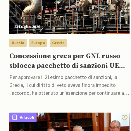
23 Luglio 2026
Russia
Europa
Grecia
Concessione greca per GNL russo
sblocca pacchetto di sanzioni UE
contro Mosca
Per approvare il 21esimo pacchetto di sanzioni, la
Grecia, il cui diritto di veto aveva finora impedito
l'accordo, ha ottenuto un'esenzione per continuare a
spedire gas naturale liquefatto russo a clienti extra-UE
per un periodo di tempo indefinito
Articoli