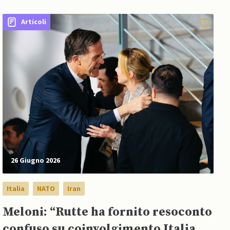
lacune militari europee
Articoli
26 Giugno 2026
Italia
NATO
Iran
Meloni: “Rutte ha fornito resoconto
confuso su coinvolgimento Italia