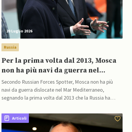
20 Luglio 2026
Russia
Per la prima volta dal 2013, Mosca
non ha più navi da guerra nel
Mediterraneo, affermano fonti
Secondo Russian Forces Spotter, Mosca non ha più
opensource
navi da guerra dislocate nel Mar Mediterraneo,
segnando la prima volta dal 2013 che la Russia ha
perso completamente la sua presenza navale nella
regione
Articoli