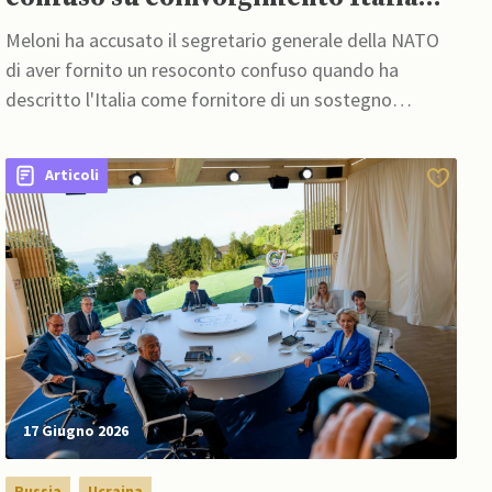
nella guerra con Iran”
Meloni ha accusato il segretario generale della NATO
di aver fornito un resoconto confuso quando ha
descritto l'Italia come fornitore di un sostegno
"massiccio" agli attacchi USA e israeliani contro l'Iran
Articoli
17 Giugno 2026
Russia
Ucraina