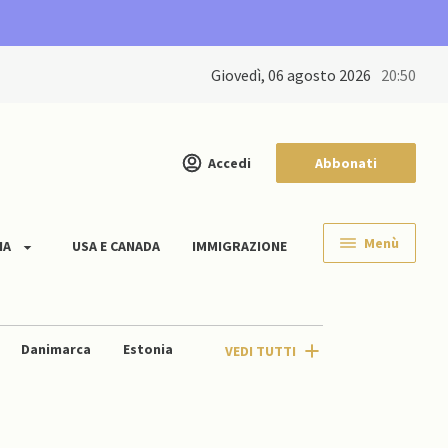
giovedì, 06 agosto 2026
20:50
Accedi
Abbonati
Menù
IA
USA E CANADA
IMMIGRAZIONE
Danimarca
Estonia
VEDI TUTTI
ituania
Malta
Moldavia
a
Spagna
Svezia