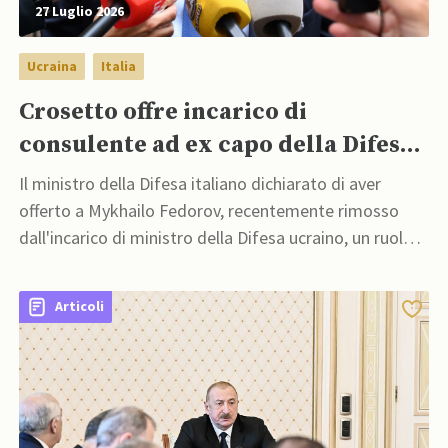
27 Luglio 2026
Ucraina
Italia
Crosetto offre incarico di
consulente ad ex capo della Difesa
ucraino Fedorov
Il ministro della Difesa italiano dichiarato di aver
offerto a Mykhailo Fedorov, recentemente rimosso
dall'incarico di ministro della Difesa ucraino, un ruolo
di consigliere in Italia
Articoli