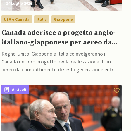
24 Luglio 2026
USA e Canada
Italia
Giappone
Canada aderisce a progetto anglo-
italiano-giapponese per aereo da
combattimento
Regno Unito, Giappone e Italia coinvolgeranno il
Canada nel loro progetto per la realizzazione di un
aereo da combattimento di sesta generazione entro il
2035
Articoli