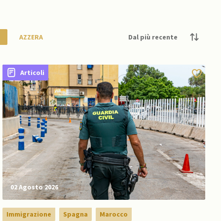
NATO
AZZERA
Articoli
02 Agosto 2026
Immigrazione
Spagna
Marocco