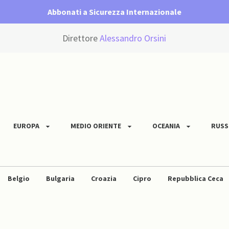
Abbonati a Sicurezza Internazionale
Direttore
Alessandro Orsini
EUROPA
MEDIO ORIENTE
OCEANIA
RUSS
Belgio
Bulgaria
Croazia
Cipro
Repubblica Ceca
Ungheria
Islanda
Irlanda
Italia
Lettonia
L
Portogallo
Romania
Serbia
Slovacchia
Sloveni