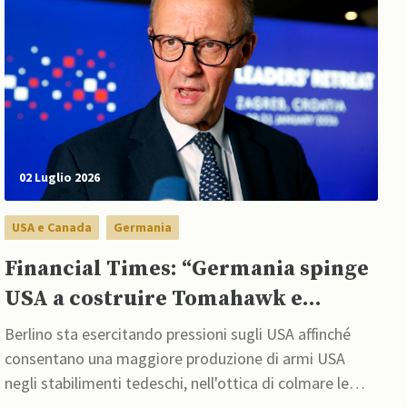
02 Luglio 2026
USA e Canada
Germania
Financial Times: “Germania spinge
USA a costruire Tomahawk e
Patriot sul suolo tedesco”
Berlino sta esercitando pressioni sugli USA affinché
consentano una maggiore produzione di armi USA
negli stabilimenti tedeschi, nell'ottica di colmare le