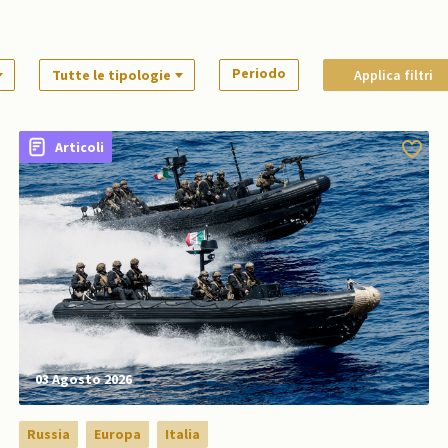
ni
Macedonia del Nord
Paesi Bassi
Bosnia-Erzegovina
Periodo
Tutte le tipologie
Applica filtri
Articoli
03 Agosto 2026
Russia
Europa
Italia