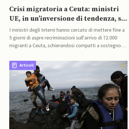
Crisi migratoria a Ceuta: ministri
UE, in un’inversione di tendenza, si
schierano a sostegno della Spagna
I ministri degli Interni hanno cercato di mettere fine a
5 giorni di aspre recriminazioni sull'arrivo di 72.000
migranti a Ceuta, schierandosi compatti a sostegno
della Spagna e accusando trafficanti e attori stranieri
di sfruttare la crisi per dividere il blocco
Articoli