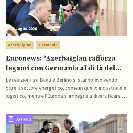
21 Luglio 2026
Azerbaigian
Germania
Euronews: “Azerbaigian rafforza
legami con Germania al di là del
petrolio e del gas”
Le relazioni tra Baku e Berlino si stanno evolvendo
oltre il settore energetico, come in quello industriale e
logistico, mentre l'Europa si impegna a diversificare le
proprie catene di approvvigionamento per ridurre la
dipendenza dalla Russia
Articoli