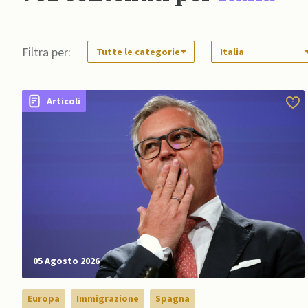
Svizzera
Ucraina
Regno Unito
Kosovo
Balca
Filtra per:
Tutte le categorie
Italia
Articoli
05 Agosto 2026
Europa
Immigrazione
Spagna