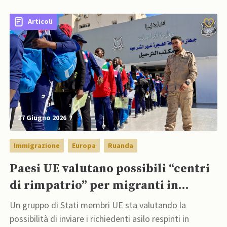
Patriot USA
Articoli
27 Giugno 2026
Immigrazione
Europa
Ruanda
Paesi UE valutano possibili “centri
di rimpatrio” per migranti in
Ruanda e Uzbekistan
Un gruppo di Stati membri UE sta valutando la
possibilità di inviare i richiedenti asilo respinti in