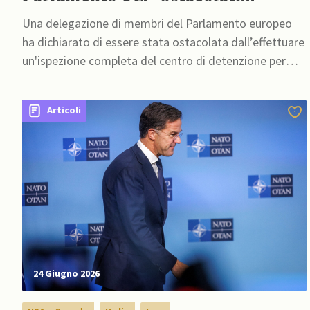
nell’ispezione centro di detenzione
Una delegazione di membri del Parlamento europeo
per migranti”
ha dichiarato di essere stata ostacolata dall’effettuare
un'ispezione completa del centro di detenzione per
migranti gestito dall'Italia a Gjadër, in Albania
Articoli
24 Giugno 2026