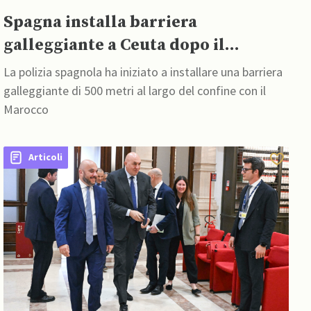
Spagna installa barriera
galleggiante a Ceuta dopo il
mortale afflusso di migranti
La polizia spagnola ha iniziato a installare una barriera
galleggiante di 500 metri al largo del confine con il
Marocco
Articoli