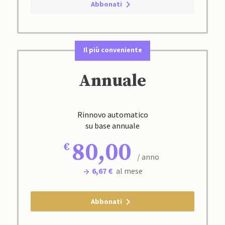
Abbonati
Il più conveniente
Annuale
Rinnovo automatico
su base annuale
80,00
/ anno
6,67 €
al mese
Abbonati