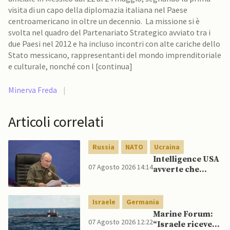
visita di un capo della diplomazia italiana nel Paese
centroamericano in oltre un decennio. La missione si è
svolta nel quadro del Partenariato Strategico avviato tra i
due Paesi nel 2012 e ha incluso incontri con alte cariche dello
Stato messicano, rappresentanti del mondo imprenditoriale
e culturale, nonché con l [continua]
Minerva Freda
|
Articoli correlati
Russia
NATO
Ucraina
Intelligence USA
07 Agosto 2026 14:14
avverte che
Putin potrebbe
invadere NATO
mentre è ancora
Israele
Germania
impegnato in
Marine Forum:
Ucraina
07 Agosto 2026 12:22
“Israele riceve