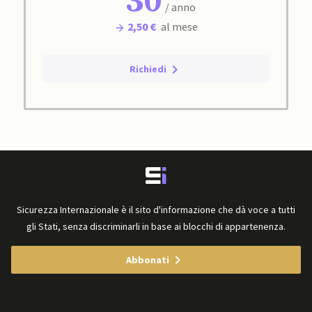
30
/ anno
2,50 €
al mese
Richiedi
Sicurezza Internazionale è il sito d'informazione che dà voce a tutti
gli Stati, senza discriminarli in base ai blocchi di appartenenza.
Abbonati