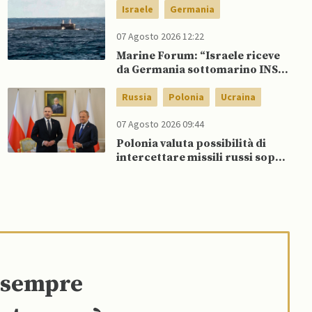
Ucraina
Israele
Germania
07 Agosto 2026 12:22
Marine Forum: “Israele riceve
da Germania sottomarino INS
Drakon dopo 14 anni”
Russia
Polonia
Ucraina
07 Agosto 2026 09:44
Polonia valuta possibilità di
intercettare missili russi sopra
Ucraina per proteggere spazio
aereo NATO
e sempre