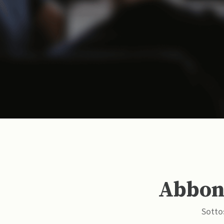
Abbona
Sottos