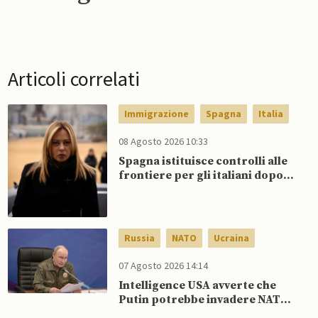
Articoli correlati
Immigrazione
Spagna
Italia
08 Agosto 2026 10:33
Spagna istituisce controlli alle
frontiere per gli italiani dopo
che Meloni si rifiuta di
eliminare quelli per gli spagnoli
Russia
NATO
Ucraina
07 Agosto 2026 14:14
Intelligence USA avverte che
Putin potrebbe invadere NATO
mentre è ancora impegnato in