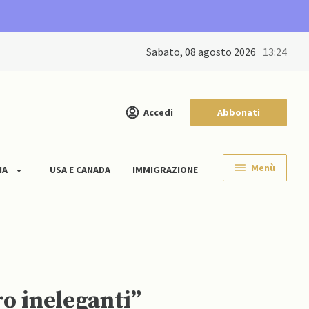
sabato, 08 agosto 2026
13:24
Accedi
Abbonati
Menù
IA
USA E CANADA
IMMIGRAZIONE
ro ineleganti”