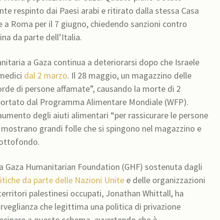
 respinto dai Paesi arabi e ritirato dalla stessa Casa
 a Roma per il 7 giugno, chiedendo sanzioni contro
na da parte dell’Italia.
nitaria a Gaza continua a deteriorarsi dopo che Israele
 medici
dal 2 marzo
. Il 28 maggio, un magazzino delle
“orde di persone affamate”, causando la morte di 2
 riportato dal Programma Alimentare Mondiale (WFP).
umento degli aiuti alimentari “per rassicurare le persone
mostrano grandi folle che si spingono nel magazzino e
sottofondo.
dalla Gaza Humanitarian Foundation (GHF) sostenuta dagli
itiche da parte delle Nazioni Unite
e delle organizzazioni
territori palestinesi occupati, Jonathan Whittall, ha
veglianza che legittima una politica di privazione
ecipare a questo schema, avvertendo che è