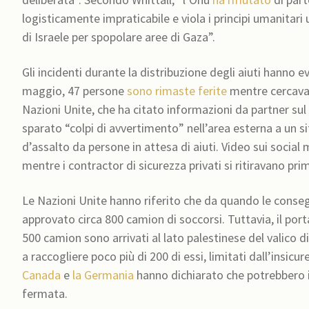
logisticamente impraticabile e viola i principi umanitari
di Israele per spopolare aree di Gaza”.
Gli incidenti durante la distribuzione degli aiuti hanno e
maggio, 47 persone
sono rimaste ferite
mentre cercavano
Nazioni Unite, che ha citato informazioni da partner sul
sparato “colpi di avvertimento” nell’area esterna a un 
d’assalto da persone in attesa di aiuti. Video sui socia
mentre i contractor di sicurezza privati si ritiravano prima
Le Nazioni Unite hanno riferito che da quando le consegn
approvato circa 800 camion di soccorsi. Tuttavia, il por
500 camion sono arrivati al lato palestinese del valico d
a raccogliere poco più di 200 di essi, limitati dall’insicu
Canada
e
la Germania
hanno dichiarato che potrebbero i
fermata.