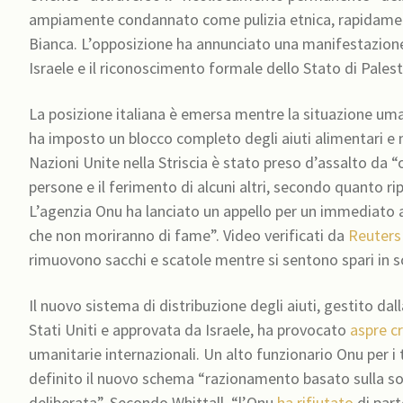
ampiamente condannato come pulizia etnica, rapidamente
Bianca. L’opposizione ha annunciato una manifestazione
Israele e il riconoscimento formale dello Stato di Palesti
La posizione italiana è emersa mentre la situazione uma
ha imposto un blocco completo degli aiuti alimentari e
Nazioni Unite nella Striscia è stato preso d’assalto da 
persone e il ferimento di alcuni altri, secondo quanto
L’agenzia Onu ha lanciato un appello per un immediato a
che non moriranno di fame”. Video verificati da
Reuters
rimuovono sacchi e scatole mentre si sentono spari in 
Il nuovo sistema di distribuzione degli aiuti, gestito 
Stati Uniti e approvata da Israele, ha provocato
aspre cr
umanitarie internazionali. Un alto funzionario Onu per i 
definito il nuovo schema “razionamento basato sulla sor
deliberata”. Secondo Whittall, “l’Onu
ha rifiutato
di part