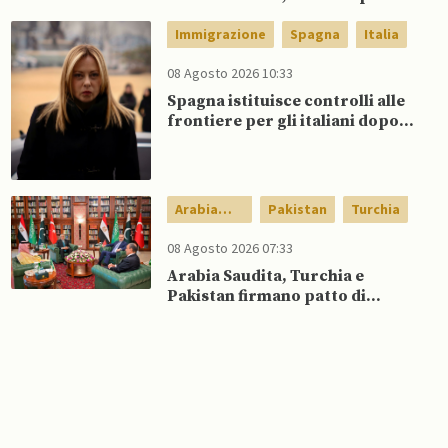
canale”
Immigrazione
Spagna
Italia
08 Agosto 2026 10:33
Spagna istituisce controlli alle
frontiere per gli italiani dopo
che Meloni si rifiuta di
eliminare quelli per gli spagnoli
Arabia
Pakistan
Turchia
Saudita
08 Agosto 2026 07:33
Arabia Saudita, Turchia e
Pakistan firmano patto di
difesa reciproca