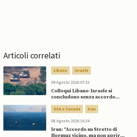
Articoli correlati
Libano
Israele
09 Agosto 2026 07:33
Colloqui Libano-Israele si
concludono senza accordo
dopo raid israeliani nel Sud
USA e Canada
Iran
08 Agosto 2026 16:34
Iran: “Accordo su Stretto di
Hormuz vicino, ma non aprirà il