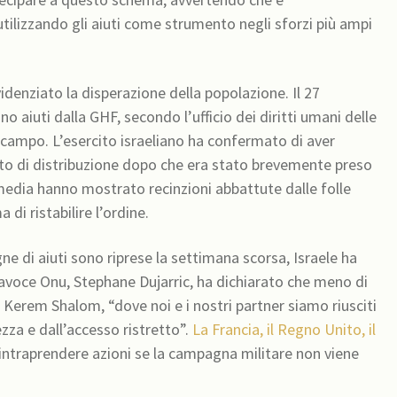
 utilizzando gli aiuti come strumento negli sforzi più ampi
videnziato la disperazione della popolazione. Il 27
 aiuti dalla GHF, secondo l’ufficio dei diritti umani delle
 campo. L’esercito israeliano ha confermato di aver
sito di distribuzione dopo che era stato brevemente preso
l media hanno mostrato recinzioni abbattute dalle folle
 di ristabilire l’ordine.
e di aiuti sono riprese la settimana scorsa, Israele ha
tavoce Onu, Stephane Dujarric, ha dichiarato che meno di
i Kerem Shalom, “dove noi e i nostri partner siamo riusciti
rezza e dall’accesso ristretto”.
La Francia, il Regno Unito, il
ntraprendere azioni se la campagna militare non viene