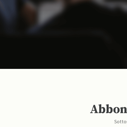
Abbona
Sottos