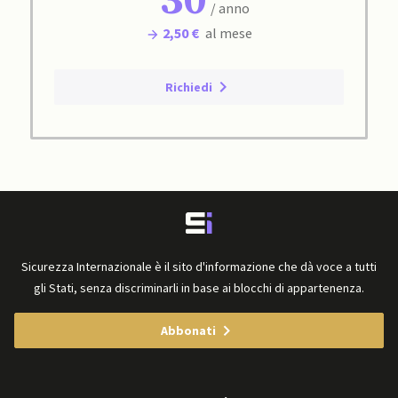
30
/ anno
2,50 €
al mese
Richiedi
Sicurezza Internazionale è il sito d'informazione che dà voce a tutti
gli Stati, senza discriminarli in base ai blocchi di appartenenza.
Abbonati