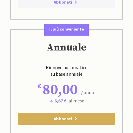
Abbonati
Il più conveniente
Annuale
Rinnovo automatico
su base annuale
80,00
/ anno
6,67 €
al mese
Abbonati