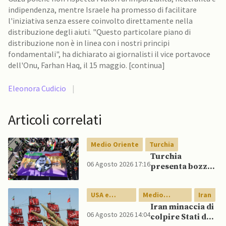
indipendenza, mentre Israele ha promesso di facilitare
l'iniziativa senza essere coinvolto direttamente nella
distribuzione degli aiuti. "Questo particolare piano di
distribuzione non è in linea con i nostri principi
fondamentali", ha dichiarato ai giornalisti il vice portavoce
dell'Onu, Farhan Haq, il 15 maggio. [continua]
Eleonora Cudicio
|
Articoli correlati
Medio Oriente
Turchia
Turchia
06 Agosto 2026 17:16
presenta bozza
di legge per
integrazione
USA e
Medio
Iran
milizie curde del
Canada
Oriente
PKK
Iran minaccia di
06 Agosto 2026 14:04
colpire Stati del