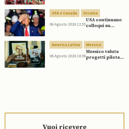
Golfo in caso di
nuovi raid USA
USA e Canada
Ucraina
USA continuano
06 Agosto 2026 12:55
colloqui su
programma
missilistico
Patriot in
America Latina
Messico
Ucraina,
Messico valuta
nonostante
06 Agosto 2026 10:38
progetti pilota
dubbi di Trump,
di fracking per
affermano fonti
incrementare
produzione di
gas, affermano
fonti
Vuoi ricevere