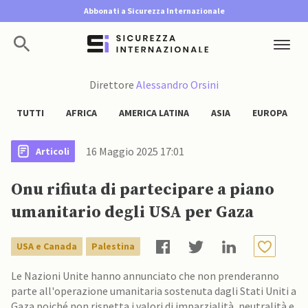
Abbonati a Sicurezza Internazionale
Direttore
Alessandro Orsini
TUTTI
AFRICA
AMERICA LATINA
ASIA
EUROPA
16 Maggio 2025 17:01
Articoli
Onu rifiuta di partecipare a piano
umanitario degli USA per Gaza
USA e Canada
Palestina
Le Nazioni Unite hanno annunciato che non prenderanno
parte all'operazione umanitaria sostenuta dagli Stati Uniti a
Gaza poiché non rispetta i valori di imparzialità, neutralità e