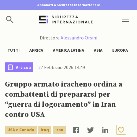
Abbonati a Sicurezza Internazionale
Direttore
Alessandro Orsini
TUTTI
AFRICA
AMERICA LATINA
ASIA
EUROPA
27 Febbraio 2026 14:49
Articoli
Gruppo armato iracheno ordina a
combattenti di prepararsi per
“guerra di logoramento” in Iran
contro USA
USA e Canada
Iraq
Iran