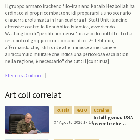
Il gruppo armato iracheno filo-iraniano Kataib Hezbollah ha
ordinato ai propri combattenti di prepararsi a uno scenario
di guerra prolungata in Iran qualora gli Stati Uniti lancino
offensive contro la Repubblica Islamica, avvertendo
Washington di "perdite immense" in caso di conflitto. Lo ha
reso noto il gruppo in un comunicato il 26 febbraio,
affermando che, "di fronte alle minacce americane e
all'accumulo militare che indica una pericolosa escalation
nella regione, è necessario" che tutti i [continua]
Eleonora Cudicio
|
Articoli correlati
Russia
NATO
Ucraina
Intelligence USA
07 Agosto 2026 14:14
avverte che
Putin potrebbe
invadere NATO