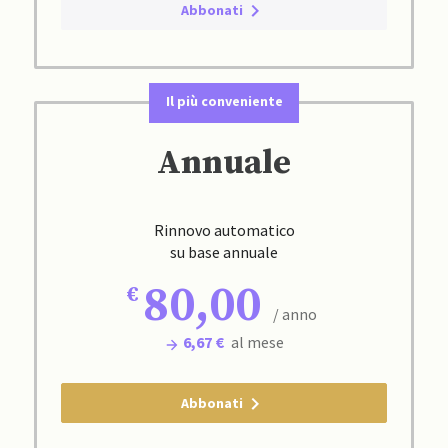
Abbonati
Il più conveniente
Annuale
Rinnovo automatico
su base annuale
80,00
/ anno
6,67 €
al mese
Abbonati