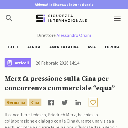
Abbonati a Sicurezza Internazionale
Direttore
Alessandro Orsini
TUTTI
AFRICA
AMERICA LATINA
ASIA
EUROPA
26 Febbraio 2026 14:14
Articoli
Merz fa pressione sulla Cina per
concorrenza commerciale “equa”
Germania
Cina
Il cancelliere tedesco, Friedrich Merz, ha chiesto
collaborazione e dialogo con la Cina durante una visita a
Pechino volta a ricucire le relazioni, offuscate da un deficit