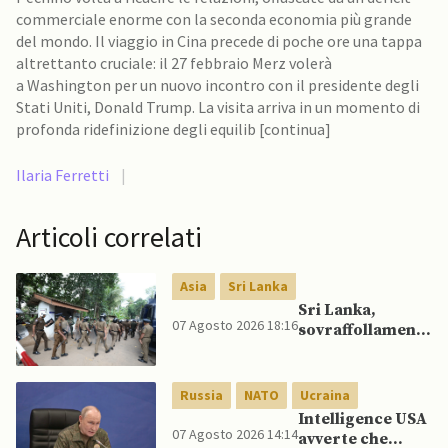
commerciale enorme con la seconda economia più grande
del mondo. Il viaggio in Cina precede di poche ore una tappa
altrettanto cruciale: il 27 febbraio Merz volerà
a Washington per un nuovo incontro con il presidente degli
Stati Uniti, Donald Trump. La visita arriva in un momento di
profonda ridefinizione degli equilib [continua]
Ilaria Ferretti
|
Articoli correlati
Asia
Sri Lanka
Sri Lanka,
07 Agosto 2026 18:16
sovraffollamento
mette a dura
prova le prigioni
portando a
Russia
NATO
Ucraina
nuove rivolte: 3
Intelligence USA
morti e 23 feriti
07 Agosto 2026 14:14
avverte che