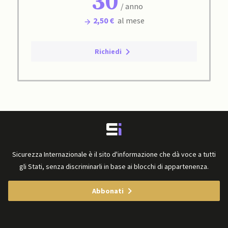
30
/ anno
2,50 €
al mese
Richiedi
Sicurezza Internazionale è il sito d'informazione che dà voce a tutti
gli Stati, senza discriminarli in base ai blocchi di appartenenza.
Abbonati