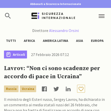
Abbonati a Sicurezza Internazionale
Direttore
Alessandro Orsini
TUTTI
AFRICA
AMERICA LATINA
ASIA
EUROPA
27 Febbraio 2026 07:12
Articoli
Lavrov: “Non ci sono scadenze per
accordo di pace in Ucraina”
Russia
Ucraina
Il ministro degli Esteri russo, Sergey Lavrov, ha dichiarato in
un commento ai media statali russi del 26 febbraio, che
Mosca non ha fretta di finalizzare un accordo di pace con