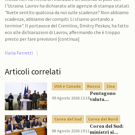
l'Ucraina. Lavrov ha dichiarato alle agenzie di stampa statali:
"Avete sentito qualcosa da noi sulle scadenze? Non abbiamo
scadenze, abbiamo dei compiti. Li stiamo portando a
termine". Il portavoce del Cremlino, Dmitry Peskov, ha fatto
eco alle dichiarazioni di Lavrov, affermando che è troppo
presto per fare previsioni [continua]
Ilaria Ferretti
|
Articoli correlati
USA e Canada
Russia
Cina
Pentagono
09 Agosto 2026 13:18
valuta
riorientamento
strategico
nucleare per
Corea del Sud
Corea del Nord
scoraggiare
Corea del Sud:
Cina e Russia
08 Agosto 2026 19:11
ministri si