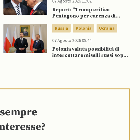
07 Agosto 2026 11:02
Report: “Trump critica
Pentagono per carenza di
munizioni in guerra con l’Iran”
Russia
Polonia
Ucraina
07 Agosto 2026 09:44
Polonia valuta possibilità di
intercettare missili russi sopra
Ucraina per proteggere spazio
aereo NATO
e sempre
interesse?