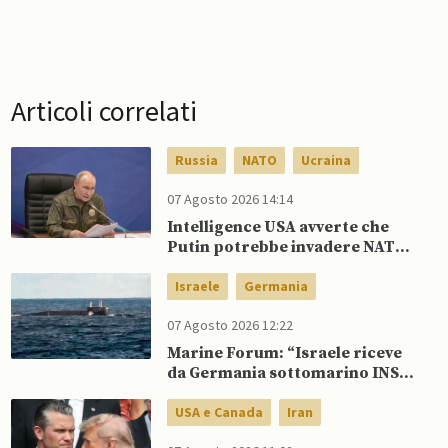
Articoli correlati
Russia
NATO
Ucraina
07 Agosto 2026 14:14
Intelligence USA avverte che
Putin potrebbe invadere NATO
mentre è ancora impegnato in
Ucraina
Israele
Germania
07 Agosto 2026 12:22
Marine Forum: “Israele riceve
da Germania sottomarino INS
Drakon dopo 14 anni”
USA e Canada
Iran