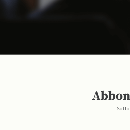
Abbona
Sottos