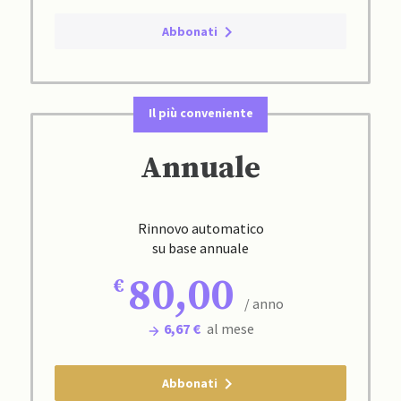
Abbonati
Il più conveniente
Annuale
Rinnovo automatico
su base annuale
80,00
/ anno
6,67 €
al mese
Abbonati