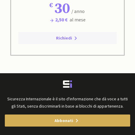
30
/ anno
2,50 €
al mese
Richiedi
Sicurezza Internazionale è il sito d'informazione che dà voce a tutti
gli Stati, senza discriminarli in base ai blocchi di appartenenza.
Abbonati