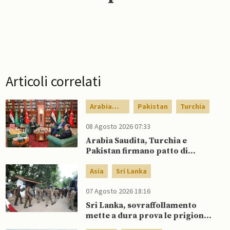
Articoli correlati
Arabia
Pakistan
Turchia
Saudita
08 Agosto 2026 07:33
Arabia Saudita, Turchia e
Pakistan firmano patto di
difesa reciproca
Asia
Sri Lanka
07 Agosto 2026 18:16
Sri Lanka, sovraffollamento
mette a dura prova le prigioni
portando a nuove rivolte: 3