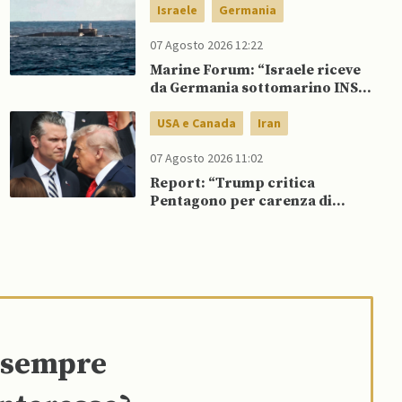
morti e 23 feriti
Israele
Germania
07 Agosto 2026 12:22
Marine Forum: “Israele riceve
da Germania sottomarino INS
Drakon dopo 14 anni”
USA e Canada
Iran
07 Agosto 2026 11:02
Report: “Trump critica
Pentagono per carenza di
munizioni in guerra con l’Iran”
e sempre