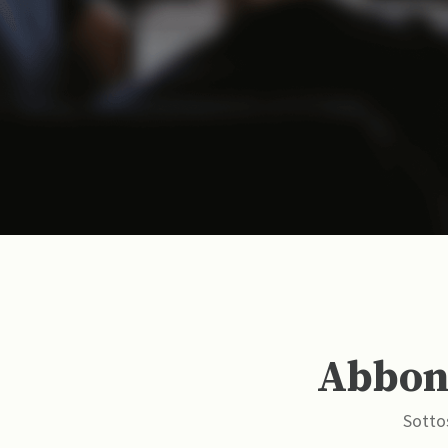
Abbona
Sottos