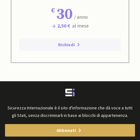
30
/ anno
2,50 €
al mese
Richiedi
Sicurezza Internazionale è il sito d'informazione che dà voce a tutti
gli Stati, senza discriminarli in base ai blocchi di appartenenza.
Abbonati