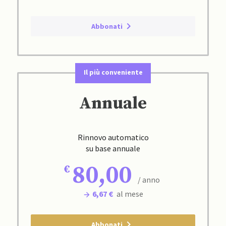
Abbonati
Il più conveniente
Annuale
Rinnovo automatico
su base annuale
80,00
/ anno
6,67 €
al mese
Abbonati