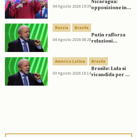
Nicaragua:
04 Agosto 2026 19:39
opposizione in
esilio intensifica
sforzi
diplomatici per
Russia
Brasile
aumentare la
Putin rafforza
pressione
04 Agosto 2026 08:28
relazioni
internazionale
bilaterali con
contro Ortega
Lula
America Latina
Brasile
Brasile: Lula si
03 Agosto 2026 18:14
ricandida per un
quarto mandato