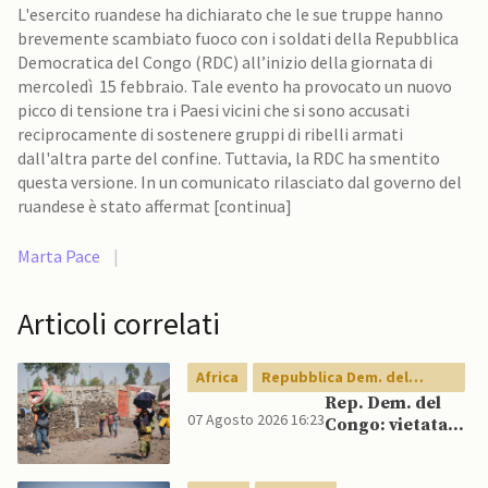
L'esercito ruandese ha dichiarato che le sue truppe hanno
brevemente scambiato fuoco con i soldati della Repubblica
Democratica del Congo (RDC) all’inizio della giornata di
mercoledì 15 febbraio. Tale evento ha provocato un nuovo
picco di tensione tra i Paesi vicini che si sono accusati
reciprocamente di sostenere gruppi di ribelli armati
dall'altra parte del confine. Tuttavia, la RDC ha smentito
questa versione. In un comunicato rilasciato dal governo del
ruandese è stato affermat [continua]
Marta Pace
|
Articoli correlati
Africa
Repubblica Dem. del
Congo
Rep. Dem. del
07 Agosto 2026 16:23
Congo: vietata
esportazione di
concentrati di