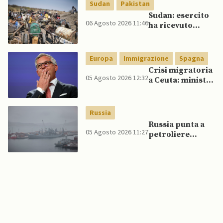
rame e cobalto
Sudan
Pakistan
Sudan: esercito
06 Agosto 2026 11:46
ha ricevuto
veicoli blindati e
droni dal
Pakistan
Europa
Immigrazione
Spagna
Crisi migratoria
05 Agosto 2026 12:32
a Ceuta: ministri
UE, in
un’inversione di
tendenza, si
Russia
schierano a
Russia punta a
sostegno della
05 Agosto 2026 11:27
petroliere
Spagna
artiche nel Mare
del Nord e ad
espansione
“flotta ombra”
per aggirare
sanzioni
occidentali