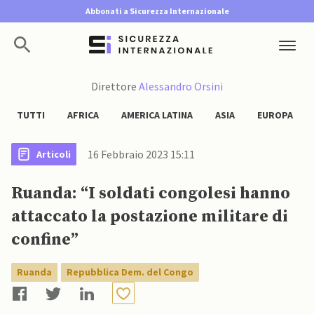
Abbonati a Sicurezza Internazionale
Direttore
Alessandro Orsini
TUTTI
AFRICA
AMERICA LATINA
ASIA
EUROPA
16 Febbraio 2023 15:11
Articoli
Ruanda: “I soldati congolesi hanno
attaccato la postazione militare di
confine”
Ruanda
Repubblica Dem. del Congo