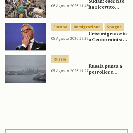
Sudan: esercito
06 Agosto 2026 11:46
ha ricevuto
veicoli blindati e
droni dal
Pakistan
Europa
Immigrazione
Spagna
Crisi migratoria
05 Agosto 2026 12:32
a Ceuta: ministri
UE, in
un’inversione di
tendenza, si
Russia
schierano a
Russia punta a
sostegno della
05 Agosto 2026 11:27
petroliere
Spagna
artiche nel Mare
del Nord e ad
espansione
“flotta ombra”
per aggirare
sanzioni
occidentali