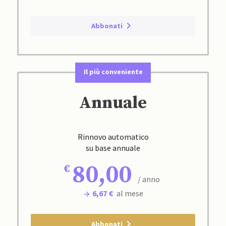
Abbonati
Il più conveniente
Annuale
Rinnovo automatico
su base annuale
80,00
/ anno
6,67 €
al mese
Abbonati