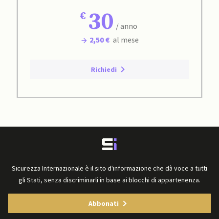
30
/ anno
2,50 €
al mese
Richiedi
Sicurezza Internazionale è il sito d'informazione che dà voce a tutti
gli Stati, senza discriminarli in base ai blocchi di appartenenza.
Abbonati