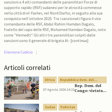
sanzioni a 4 alti comandanti delle paramilitari Forze di
supporto rapido (RSF) sudanesi per le atrocità commesse
nella città di el-Fasher, nel Nord Darfur, in seguito alla sua
conquista nell'ottobre 2025. Tra i sanzionati figura il vice
comandante delle RSF, Abdul Rahim Hamdan Dagalo,
fratello del capo delle RSF, Mohamed Hamdan Dagalo, noto
come "Hemedti". Gli altri tre paramilitari colpiti dalle
sanzioni sono il generale di brigata Al- [continua]
Eleonora Cudicio
|
Articoli correlati
Africa
Repubblica Dem. del
Congo
Rep. Dem. del
07 Agosto 2026 16:23
Congo: vietata
esportazione di
concentrati di
rame e cobalto
Sudan
Pakistan