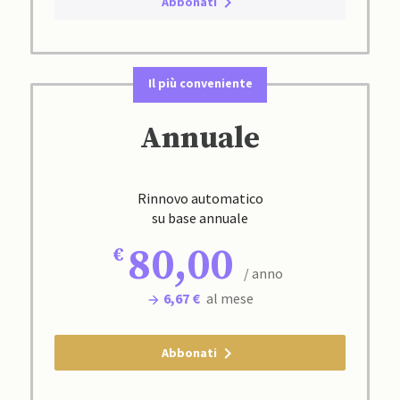
Abbonati
Il più conveniente
Annuale
Rinnovo automatico
su base annuale
80,00
/ anno
6,67 €
al mese
Abbonati