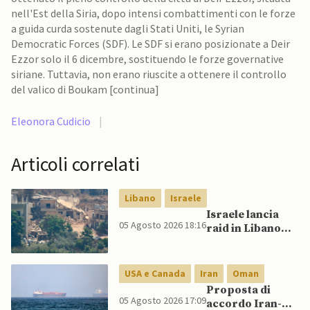
nell'Est della Siria, dopo intensi combattimenti con le forze
a guida curda sostenute dagli Stati Uniti, le Syrian
Democratic Forces (SDF). Le SDF si erano posizionate a Deir
Ezzor solo il 6 dicembre, sostituendo le forze governative
siriane. Tuttavia, non erano riuscite a ottenere il controllo
del valico di Boukam [continua]
Eleonora Cudicio
|
Articoli correlati
Libano
Israele
Israele lancia
05 Agosto 2026 18:16
raid in Libano
dopo presunta
violazione della
tregua da parte
USA e Canada
Iran
Oman
di Hezbollah
Proposta di
05 Agosto 2026 17:09
accordo Iran-