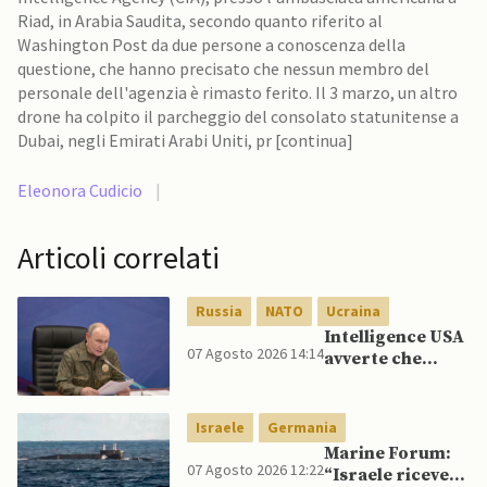
Riad, in Arabia Saudita, secondo quanto riferito al
Washington Post da due persone a conoscenza della
questione, che hanno precisato che nessun membro del
personale dell'agenzia è rimasto ferito. Il 3 marzo, un altro
drone ha colpito il parcheggio del consolato statunitense a
Dubai, negli Emirati Arabi Uniti, pr [continua]
Eleonora Cudicio
|
Articoli correlati
Russia
NATO
Ucraina
Intelligence USA
07 Agosto 2026 14:14
avverte che
Putin potrebbe
invadere NATO
mentre è ancora
Israele
Germania
impegnato in
Marine Forum:
Ucraina
07 Agosto 2026 12:22
“Israele riceve