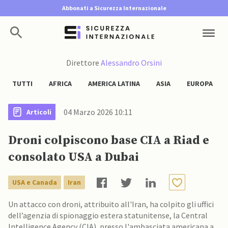
Abbonati a Sicurezza Internazionale
Direttore
Alessandro Orsini
TUTTI
AFRICA
AMERICA LATINA
ASIA
EUROPA
04 Marzo 2026 10:11
Articoli
Droni colpiscono base CIA a Riad e
consolato USA a Dubai
USA e Canada
Iran
Un attacco con droni, attribuito all'Iran, ha colpito gli uffici
dell’agenzia di spionaggio estera statunitense, la Central
Intelligence Agency (CIA), presso l'ambasciata americana a