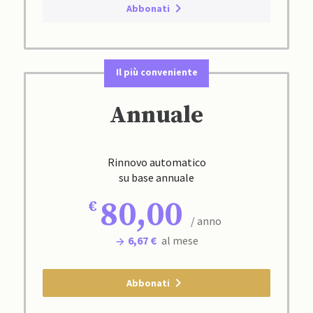
Abbonati
Il più conveniente
Annuale
Rinnovo automatico
su base annuale
80,00
/ anno
6,67 €
al mese
Abbonati