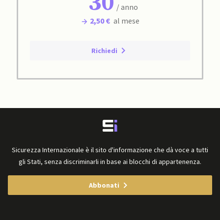
30
/ anno
2,50 €
al mese
Richiedi
Sicurezza Internazionale è il sito d'informazione che dà voce a tutti
gli Stati, senza discriminarli in base ai blocchi di appartenenza.
Abbonati