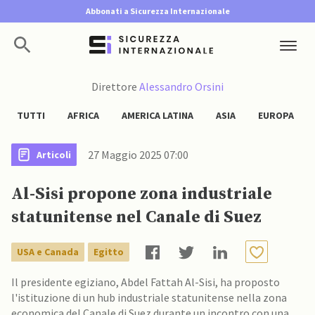
Abbonati a Sicurezza Internazionale
Direttore
Alessandro Orsini
TUTTI
AFRICA
AMERICA LATINA
ASIA
EUROPA
27 Maggio 2025 07:00
Articoli
Al-Sisi propone zona industriale
statunitense nel Canale di Suez
USA e Canada
Egitto
Il presidente egiziano, Abdel Fattah Al-Sisi, ha proposto
l'istituzione di un hub industriale statunitense nella zona
economica del Canale di Suez durante un incontro con una