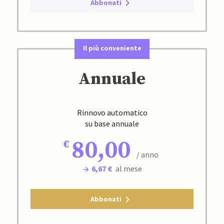
Abbonati
Il più conveniente
Annuale
Rinnovo automatico
su base annuale
80,00
/ anno
6,67 €
al mese
Abbonati