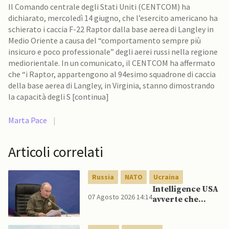
Il Comando centrale degli Stati Uniti (CENTCOM) ha
dichiarato, mercoledì 14 giugno, che l’esercito americano ha
schierato i caccia F-22 Raptor dalla base aerea di Langley in
Medio Oriente a causa del “comportamento sempre più
insicuro e poco professionale” degli aerei russi nella regione
mediorientale. In un comunicato, il CENTCOM ha affermato
che “i Raptor, appartengono al 94esimo squadrone di caccia
della base aerea di Langley, in Virginia, stanno dimostrando
la capacità degli S [continua]
Marta Pace
|
Articoli correlati
Russia
NATO
Ucraina
Intelligence USA
07 Agosto 2026 14:14
avverte che
Putin potrebbe
invadere NATO