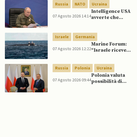
spagnoli
Russia
NATO
Ucraina
Intelligence USA
07 Agosto 2026 14:14
avverte che
Putin potrebbe
invadere NATO
mentre è ancora
Israele
Germania
impegnato in
Marine Forum:
Ucraina
07 Agosto 2026 12:22
“Israele riceve
da Germania
sottomarino INS
Russia
Polonia
Ucraina
Drakon dopo 14
anni”
Polonia valuta
07 Agosto 2026 09:44
possibilità di
intercettare
missili russi
sopra Ucraina
per proteggere
spazio aereo
NATO