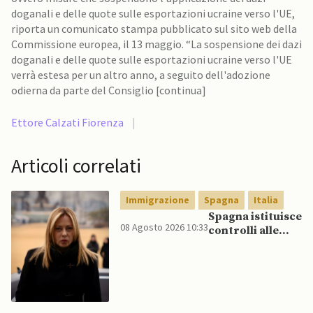
doganali e delle quote sulle esportazioni ucraine verso l'UE,
riporta un comunicato stampa pubblicato sul sito web della
Commissione europea, il 13 maggio. “La sospensione dei dazi
doganali e delle quote sulle esportazioni ucraine verso l'UE
verrà estesa per un altro anno, a seguito dell'adozione
odierna da parte del Consiglio [continua]
Ettore Calzati Fiorenza
|
Articoli correlati
Immigrazione
Spagna
Italia
Spagna istituisce
08 Agosto 2026 10:33
controlli alle
frontiere per gli
italiani dopo che
Meloni si rifiuta
di eliminare
quelli per gli