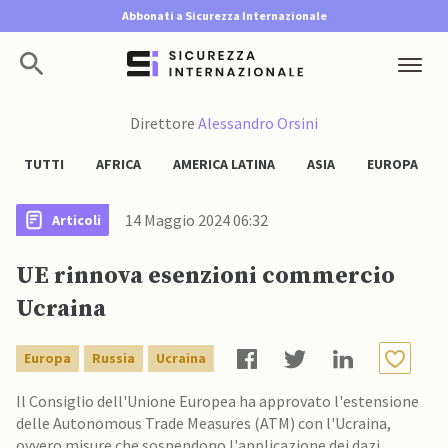
Abbonati a Sicurezza Internazionale
Direttore
Alessandro Orsini
TUTTI
AFRICA
AMERICA LATINA
ASIA
EUROPA
14 Maggio 2024 06:32
Articoli
UE rinnova esenzioni commercio
Ucraina
Europa
Russia
Ucraina
Il Consiglio dell'Unione Europea ha approvato l'estensione
delle Autonomous Trade Measures (ATM) con l'Ucraina,
ovvero misure che sospendono l'applicazione dei dazi