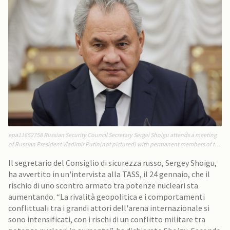
epa11652758 Russian Security Council Secretary Sergei Shoigu attends a meeting
of Russian President Vladimir Putin(not pictured) with permanent members of the
Security Council at the Kremlin in Moscow, Russia, 10 October 2024. EPA/MIKHAIL
Il segretario del Consiglio di sicurezza russo, Sergey Shoigu,
METZEL/SPUTNIK/KREMLIN POOL MANDATORY CREDIT
ha avvertito in un'intervista alla TASS, il 24 gennaio, che il
rischio di uno scontro armato tra potenze nucleari sta
aumentando. “La rivalità geopolitica e i comportamenti
conflittuali tra i grandi attori dell'arena internazionale si
sono intensificati, con i rischi di un conflitto militare tra