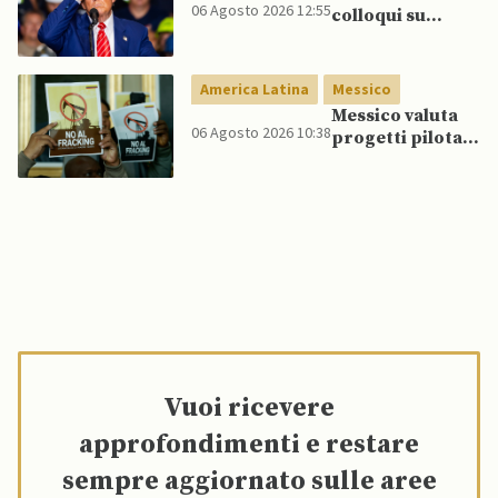
06 Agosto 2026 12:55
colloqui su
programma
missilistico
Patriot in
America Latina
Messico
Ucraina,
Messico valuta
nonostante
06 Agosto 2026 10:38
progetti pilota
dubbi di Trump,
di fracking per
affermano fonti
incrementare
produzione di
gas, affermano
fonti
Vuoi ricevere
approfondimenti e restare
sempre aggiornato sulle aree