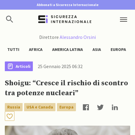
Abbonati a Sicurezza Internazionale
Direttore
Alessandro Orsini
TUTTI
AFRICA
AMERICA LATINA
ASIA
EUROPA
25 Gennaio 2025 06:32
Articoli
Shoigu: “Cresce il rischio di scontro
tra potenze nucleari”
Russia
USA e Canada
Europa