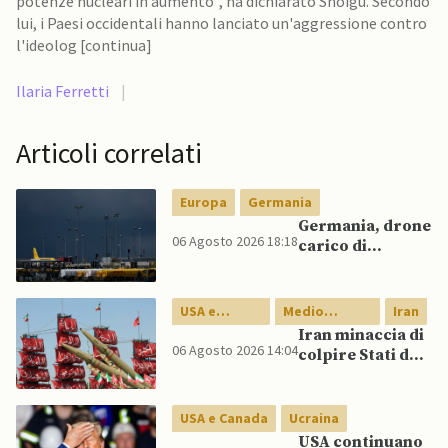
potenze nucleari in aumento”, ha dichiarato Shoigu. Secondo
lui, i Paesi occidentali hanno lanciato un'aggressione contro
l'ideolog [continua]
Ilaria Ferretti
|
Articoli correlati
Europa
Germania
Germania, drone
06 Agosto 2026 18:18
carico di
esplosivo a
Lipsia, ministro
Interno:
USA e
Medio
Iran
“Potrebbe
Canada
Oriente
Iran minaccia di
esserci dietro un
06 Agosto 2026 14:04
colpire Stati del
attore statale”
Golfo in caso di
nuovi raid USA
USA e Canada
Ucraina
USA continuano