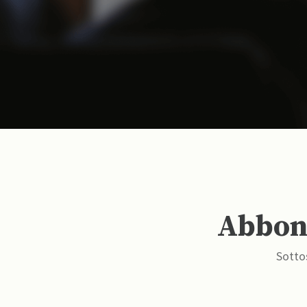
Abbona
Sottos