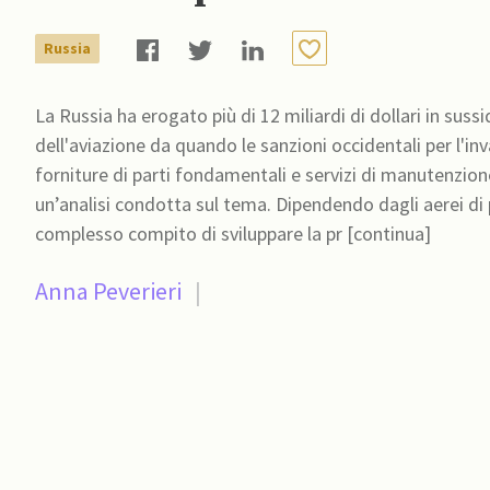
Russia
La Russia ha erogato più di 12 miliardi di dollari in sussidi
dell'aviazione da quando le sanzioni occidentali per l'in
forniture di parti fondamentali e servizi di manutenzione. A rivelarlo, il 20 dicembre, è stata Reuters, a segui
un’analisi condotta sul tema. Dipendendo dagli aerei di p
complesso compito di sviluppare la pr [continua]
Anna Peverieri
|