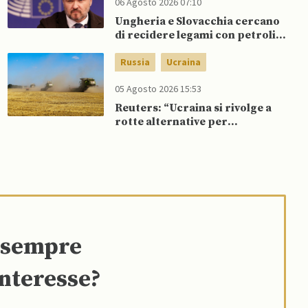
06 Agosto 2026 07:10
Ungheria e Slovacchia cercano
di recidere legami con petrolio
russo, mentre Belgio aumenta
dipendenza da GNL russo
Russia
Ucraina
05 Agosto 2026 15:53
Reuters: “Ucraina si rivolge a
rotte alternative per
esportazione di cereali”
e sempre
interesse?