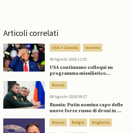
Articoli correlati
USA e Canada
Ucraina
06 Agosto 2026 12:55
USA continuano colloqui su
programma missilistico
Patriot in Ucraina, nonostante
dubbi di Trump, affermano
Russia
fonti
06 Agosto 2026 09:27
Russia: Putin nomina capo delle
nuove forze russe di droni in un
rimpasto militare
Russia
Belgio
Ungheria