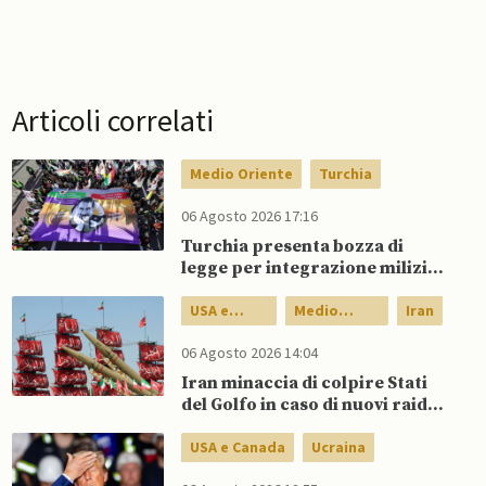
Articoli correlati
Medio Oriente
Turchia
06 Agosto 2026 17:16
Turchia presenta bozza di
legge per integrazione milizie
curde del PKK
USA e
Medio
Iran
Canada
Oriente
06 Agosto 2026 14:04
Iran minaccia di colpire Stati
del Golfo in caso di nuovi raid
USA
USA e Canada
Ucraina