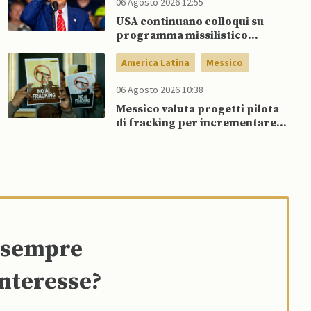
06 Agosto 2026 12:55
USA continuano colloqui su
programma missilistico
Patriot in Ucraina, nonostante
dubbi di Trump, affermano
America Latina
Messico
fonti
06 Agosto 2026 10:38
Messico valuta progetti pilota
di fracking per incrementare
produzione di gas, affermano
fonti
e sempre
interesse?