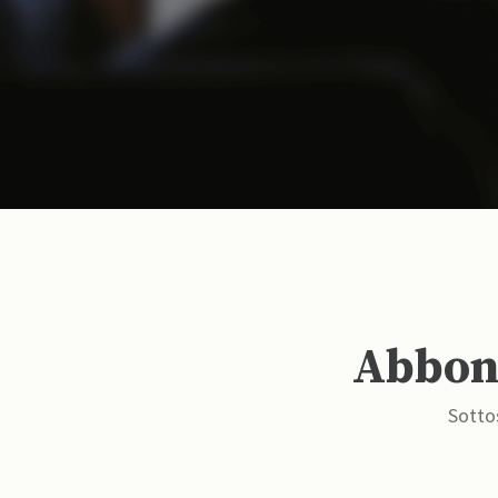
Abbona
Sottos