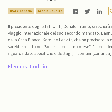
USA e Canada
Arabia Saudita
Il presidente degli Stati Uniti, Donald Trump, si recherà
viaggio internazionale del suo secondo mandato. L'annu
della Casa Bianca, Karoline Leavitt, che ha precisato la
sarebbe recato nel Paese "il prossimo mese". "Il presidente si recherà in Arabia Saudita a maggio. Per quanto
riguarda date specifiche e dettagli, li comuni [continua]
Eleonora Cudicio
|