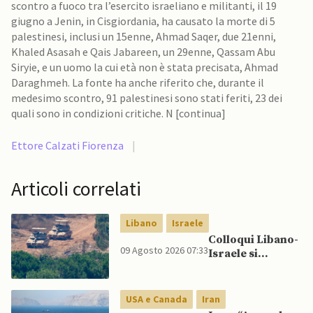
scontro a fuoco tra l’esercito israeliano e militanti, il 19
giugno a Jenin, in Cisgiordania, ha causato la morte di 5
palestinesi, inclusi un 15enne, Ahmad Saqer, due 21enni,
Khaled Asasah e Qais Jabareen, un 29enne, Qassam Abu
Siryie, e un uomo la cui età non è stata precisata, Ahmad
Daraghmeh. La fonte ha anche riferito che, durante il
medesimo scontro, 91 palestinesi sono stati feriti, 23 dei
quali sono in condizioni critiche. N [continua]
Ettore Calzati Fiorenza
|
Articoli correlati
Libano
Israele
Colloqui Libano-
09 Agosto 2026 07:33
Israele si
concludono
senza accordo
dopo raid
USA e Canada
Iran
israeliani nel Sud