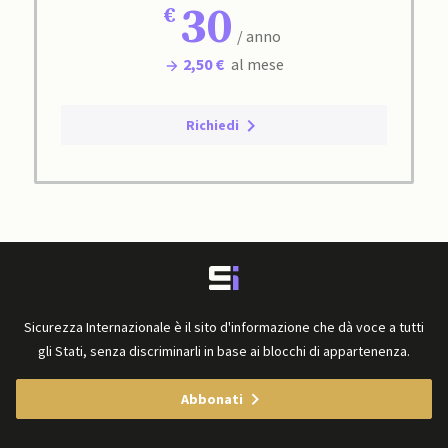
30
/ anno
2,50 €
al mese
Richiedi
Sicurezza Internazionale è il sito d'informazione che dà voce a tutti
gli Stati, senza discriminarli in base ai blocchi di appartenenza.
Abbonati