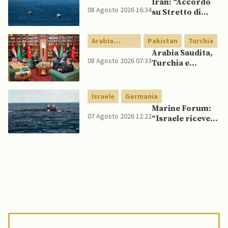
Iran: “Accordo
08 Agosto 2026 16:34
su Stretto di
Hormuz vicino,
ma non aprirà il
Arabia
Pakistan
Turchia
canale”
Saudita
Arabia Saudita,
08 Agosto 2026 07:33
Turchia e
Pakistan firmano
patto di difesa
reciproca
Israele
Germania
Marine Forum:
07 Agosto 2026 12:22
“Israele riceve
da Germania
sottomarino INS
Drakon dopo 14
anni”