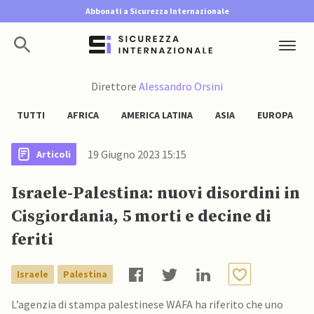
Abbonati a Sicurezza Internazionale
Direttore
Alessandro Orsini
TUTTI
AFRICA
AMERICA LATINA
ASIA
EUROPA
19 Giugno 2023 15:15
Articoli
Israele-Palestina: nuovi disordini in
Cisgiordania, 5 morti e decine di
feriti
Israele
Palestina
L’agenzia di stampa palestinese WAFA ha riferito che uno