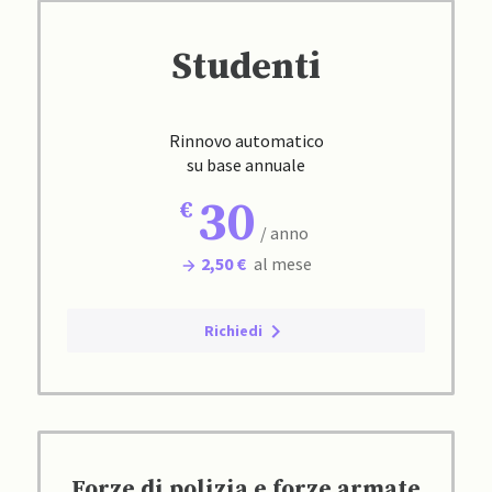
Studenti
Rinnovo automatico
su base annuale
30
/ anno
2,50 €
al mese
Richiedi
Forze di polizia e forze armate