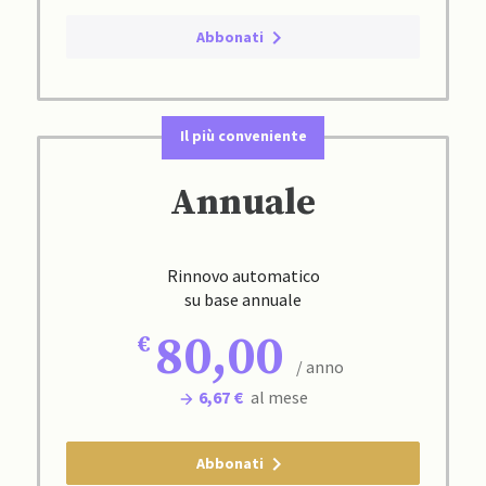
Abbonati
Il più conveniente
Annuale
Rinnovo automatico
su base annuale
80,00
/ anno
6,67 €
al mese
Abbonati