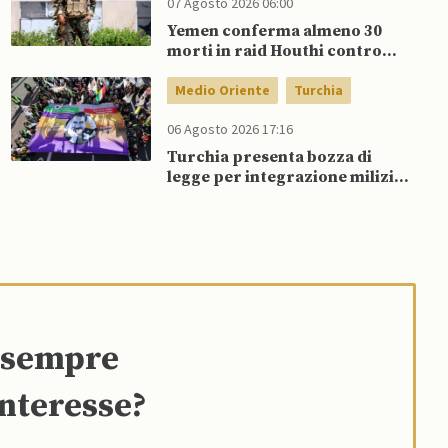
07 Agosto 2026 06:00
Yemen conferma almeno 30
morti in raid Houthi contro
esercito governativo
Medio Oriente
Turchia
06 Agosto 2026 17:16
Turchia presenta bozza di
legge per integrazione milizie
curde del PKK
e sempre
interesse?