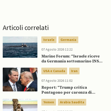
Articoli correlati
Israele
Germania
07 Agosto 2026 12:22
Marine Forum: “Israele riceve
da Germania sottomarino INS
Drakon dopo 14 anni”
USA e Canada
Iran
07 Agosto 2026 11:02
Report: “Trump critica
Pentagono per carenza di
munizioni in guerra con l’Iran”
Yemen
Arabia Saudita