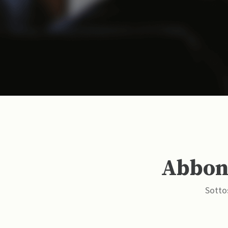
Abbona
Sottos