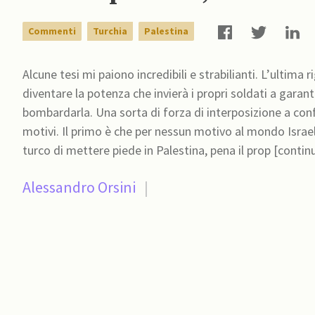
Commenti
Turchia
Palestina
Alcune tesi mi paiono incredibili e strabilianti. L’ultima
diventare la potenza che invierà i propri soldati a garan
bombardarla. Una sorta di forza di interposizione a conflitto terminato. A me questa
motivi. Il primo è che per nessun motivo al mondo Israele permetterebbe a un esercito potente come quello
turco di mettere piede in Palestina, pena il prop [contin
Alessandro Orsini
|