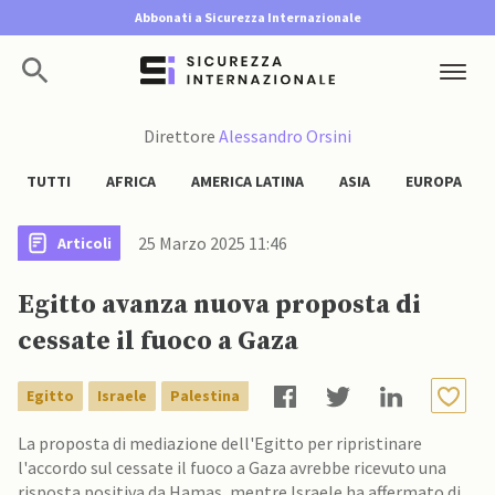
Abbonati a Sicurezza Internazionale
Direttore
Alessandro Orsini
TUTTI
AFRICA
AMERICA LATINA
ASIA
EUROPA
25 Marzo 2025 11:46
Articoli
Egitto avanza nuova proposta di
cessate il fuoco a Gaza
Egitto
Israele
Palestina
La proposta di mediazione dell'Egitto per ripristinare
l'accordo sul cessate il fuoco a Gaza avrebbe ricevuto una
risposta positiva da Hamas, mentre Israele ha affermato di