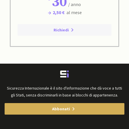
30
/ anno
2,50 €
al mese
Richiedi
Sicurezza Internazionale è il sito d'informazione che dà voce a tutti
gli Stati, senza discriminarli in base ai blocchi di appartenenza.
Abbonati