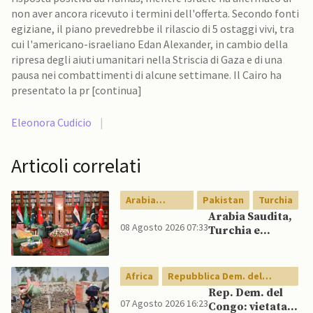
non aver ancora ricevuto i termini dell'offerta. Secondo fonti
egiziane, il piano prevedrebbe il rilascio di 5 ostaggi vivi, tra
cui l'americano-israeliano Edan Alexander, in cambio della
ripresa degli aiuti umanitari nella Striscia di Gaza e di una
pausa nei combattimenti di alcune settimane. Il Cairo ha
presentato la pr [continua]
Eleonora Cudicio
|
Articoli correlati
Arabia
Pakistan
Turchia
Saudita
Arabia Saudita,
08 Agosto 2026 07:33
Turchia e
Pakistan firmano
patto di difesa
reciproca
Africa
Repubblica Dem. del
Congo
Rep. Dem. del
07 Agosto 2026 16:23
Congo: vietata