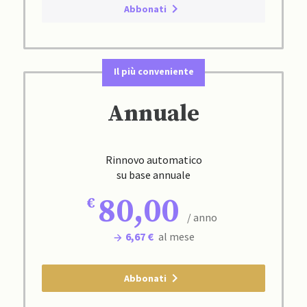
Abbonati
Il più conveniente
Annuale
Rinnovo automatico
su base annuale
80,00
/ anno
6,67 €
al mese
Abbonati