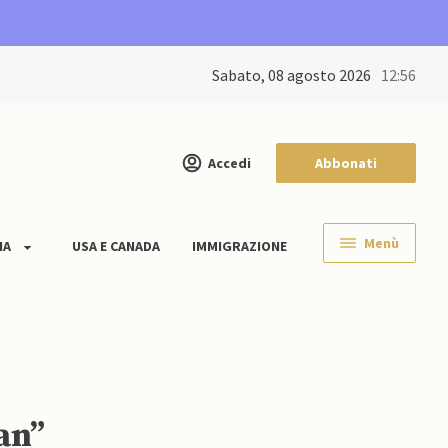
sabato, 08 agosto 2026
12:56
Accedi
Abbonati
Menù
IA
USA E CANADA
IMMIGRAZIONE
an”