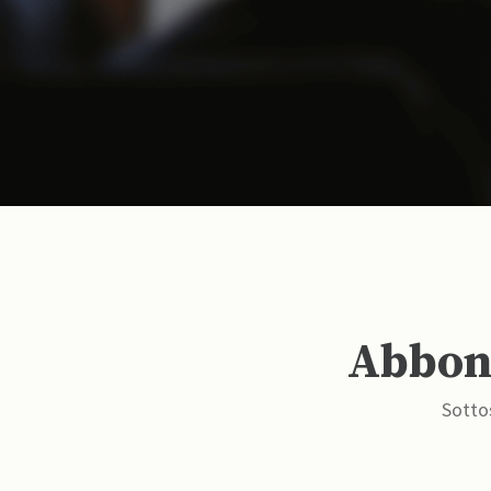
Abbona
Sottos