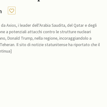
a Axios, i leader dell’Arabia Saudita, del Qatar e degli
ne a potenziali attacchi contro le strutture nucleari
cano, Donald Trump, nella regione, incoraggiandolo a
heran. Il sito di notizie statunitense ha riportato che il
audita, Mohammed bin Salman, [continua]