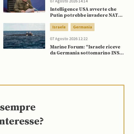
07 Agosto 2026 14:14
Intelligence USA avverte che
Putin potrebbe invadere NATO
mentre è ancora impegnato in
Ucraina
Israele
Germania
07 Agosto 2026 12:22
Marine Forum: “Israele riceve
da Germania sottomarino INS
Drakon dopo 14 anni”
e sempre
interesse?