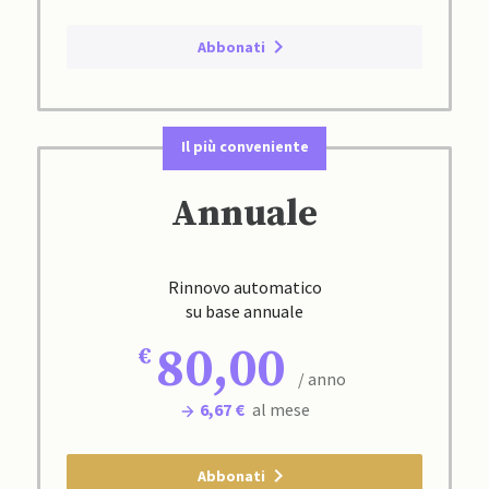
Abbonati
Il più conveniente
Annuale
Rinnovo automatico
su base annuale
80,00
/ anno
6,67 €
al mese
Abbonati