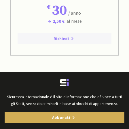
30
/ anno
2,50 €
al mese
Richiedi
Sicurezza Internazionale è il sito d'informazione che dà voce a tutti
gli Stati, senza discriminarli in base ai blocchi di appartenenza.
Abbonati