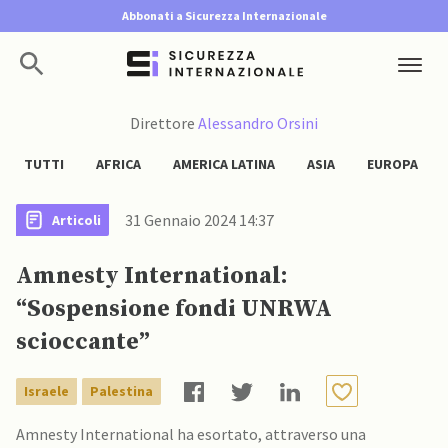
Abbonati a Sicurezza Internazionale
Direttore
Alessandro Orsini
TUTTI
AFRICA
AMERICA LATINA
ASIA
EUROPA
31 Gennaio 2024 14:37
Articoli
Amnesty International:
“Sospensione fondi UNRWA
scioccante”
Israele
Palestina
Amnesty International ha esortato, attraverso una