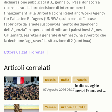
dichiarazione pubblicata il 31 gennaio, i Paesi donatori a
riconsiderare la loro decisione di interrompere i
finanziamenti alla United Nations Relief and Works Agency
for Palestine Refugees (UNRWA), sulla base di “accuse
fabbricate da Israele sul coinvolgimento dei dipendenti
dell’Agenzia” in operazioni di militanti palestinesi. Agnes
Callamard, segretaria generale di Amnesty, ha avvertito che
la decisione “aggraverà la situazione di 2 [continua]
Ettore Calzati Fiorenza
|
Articoli correlati
Russia
India
Francia
India sceglie
07 Agosto 2026 07:17
aerei francesi e
un caccia di
produzione
nazionale,
Yemen
Arabia Saudita
rifiutando