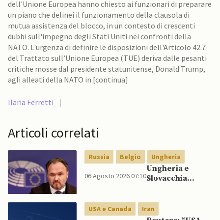
dell'Unione Europea hanno chiesto ai funzionari di preparare
un piano che delinei il funzionamento della clausola di
mutua assistenza del blocco, in un contesto di crescenti
dubbi sull'impegno degli Stati Uniti nei confronti della
NATO. L'urgenza di definire le disposizioni dell'Articolo 42.7
del Trattato sull’Unione Europea (TUE) deriva dalle pesanti
critiche mosse dal presidente statunitense, Donald Trump,
agli alleati della NATO in [continua]
Ilaria Ferretti
|
Articoli correlati
Russia
Belgio
Ungheria
Ungheria e
06 Agosto 2026 07:10
Slovacchia
cercano di
recidere legami
con petrolio
USA e Canada
Iran
russo, mentre