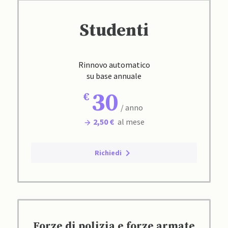
Studenti
Rinnovo automatico
su base annuale
30
/ anno
2,50 €
al mese
Richiedi
Forze di polizia e forze armate