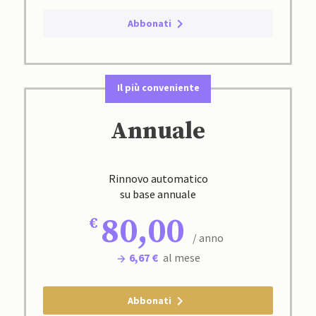
Abbonati
Il più conveniente
Annuale
Rinnovo automatico
su base annuale
80,00
/ anno
6,67 €
al mese
Abbonati