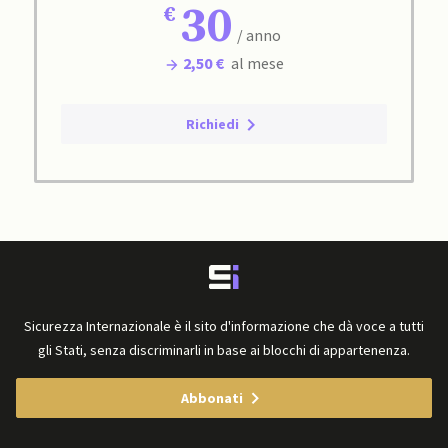
30
/ anno
2,50 €
al mese
Richiedi
Sicurezza Internazionale è il sito d'informazione che dà voce a tutti
gli Stati, senza discriminarli in base ai blocchi di appartenenza.
Abbonati