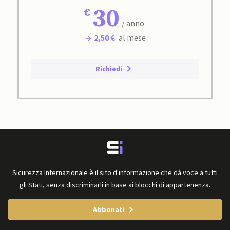
30
/ anno
2,50 €
al mese
Richiedi
Sicurezza Internazionale è il sito d'informazione che dà voce a tutti
gli Stati, senza discriminarli in base ai blocchi di appartenenza.
Abbonati