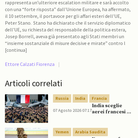
rappresenta un’ulteriore escalation militare e sarà accolto
con una “forte risposta” dall'Unione Europea, ha affermato,
il 10 settembre, il portavoce per gli affari esteri dell'UE,
Peter Stano. Stano ha dichiarato che il servizio diplomatico
dell'UE, su richiesta del responsabile della politica estera,
Josep Borrell, aveva già presentato agli Stati membri un
“insieme sostanziale di misure decisive e mirate” contro l
[continua]
Ettore Calzati Fiorenza
|
Articoli correlati
Russia
India
Francia
India sceglie
07 Agosto 2026 07:17
aerei francesi e
un caccia di
produzione
nazionale,
Yemen
Arabia Saudita
rifiutando