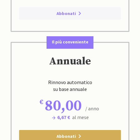
Abbonati
Il più conveniente
Annuale
Rinnovo automatico
su base annuale
80,00
/ anno
6,67 €
al mese
Abbonati