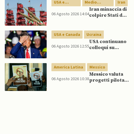
Interno:
USA e
Medio
Iran
“Potrebbe
Canada
Oriente
Iran minaccia di
esserci dietro un
06 Agosto 2026 14:04
colpire Stati del
attore statale”
Golfo in caso di
nuovi raid USA
USA e Canada
Ucraina
USA continuano
06 Agosto 2026 12:55
colloqui su
programma
missilistico
Patriot in
America Latina
Messico
Ucraina,
Messico valuta
nonostante
06 Agosto 2026 10:38
progetti pilota
dubbi di Trump,
di fracking per
affermano fonti
incrementare
produzione di
gas, affermano
fonti