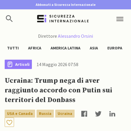
Abbonati a Sicurezza Internazionale
Direttore
Alessandro Orsini
TUTTI
AFRICA
AMERICA LATINA
ASIA
EUROPA
14 Maggio 2026 07:58
Articoli
Ucraina: Trump nega di aver
raggiunto accordo con Putin sui
territori del Donbass
USA e Canada
Russia
Ucraina